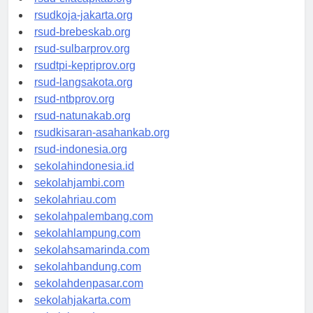
rsud-cilacapkab.org
rsudkoja-jakarta.org
rsud-brebeskab.org
rsud-sulbarprov.org
rsudtpi-kepriprov.org
rsud-langsakota.org
rsud-ntbprov.org
rsud-natunakab.org
rsudkisaran-asahankab.org
rsud-indonesia.org
sekolahindonesia.id
sekolahjambi.com
sekolahriau.com
sekolahpalembang.com
sekolahlampung.com
sekolahsamarinda.com
sekolahbandung.com
sekolahdenpasar.com
sekolahjakarta.com