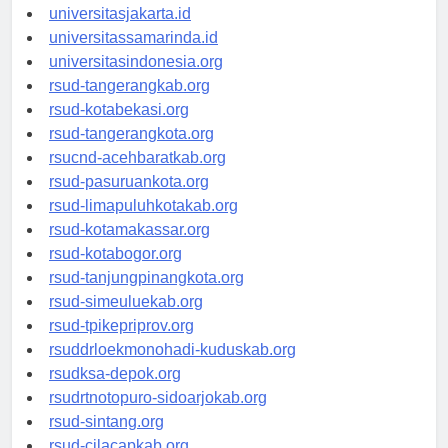
universitassalor.id
universitasjakarta.id
universitassamarinda.id
universitasindonesia.org
rsud-tangerangkab.org
rsud-kotabekasi.org
rsud-tangerangkota.org
rsucnd-acehbaratkab.org
rsud-pasuruankota.org
rsud-limapuluhkotakab.org
rsud-kotamakassar.org
rsud-kotabogor.org
rsud-tanjungpinangkota.org
rsud-simeuluekab.org
rsud-tpikepriprov.org
rsuddrloekmonohadi-kuduskab.org
rsudksa-depok.org
rsudrtnotopuro-sidoarjokab.org
rsud-sintang.org