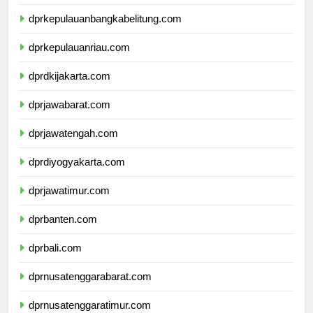
dprlampung.com
dprkepulauanbangkabelitung.com
dprkepulauanriau.com
dprdkijakarta.com
dprjawabarat.com
dprjawatengah.com
dprdiyogyakarta.com
dprjawatimur.com
dprbanten.com
dprbali.com
dprnusatenggarabarat.com