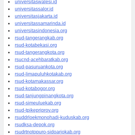
universitaswalesi.id
universitassalor.id
universitasjakarta.id
universitassamarinda.id
universitasindonesia.org
rsud-tangerangkab.org
rsud-kotabekasi.org
rsud-tangerangkota.org
rsucnd-acehbaratkab.org
rsud-pasuruankota.org
rsud-limapuluhkotakab.org
rsud-kotamakassar.org
rsud-kotabogor.org
rsud-tanjungpinangkota.org
rsud-simeuluekab.org
rsud-tpikepriprov.org
rsuddrloekmonohadi-kuduskab.org
rsudksa-depok.org