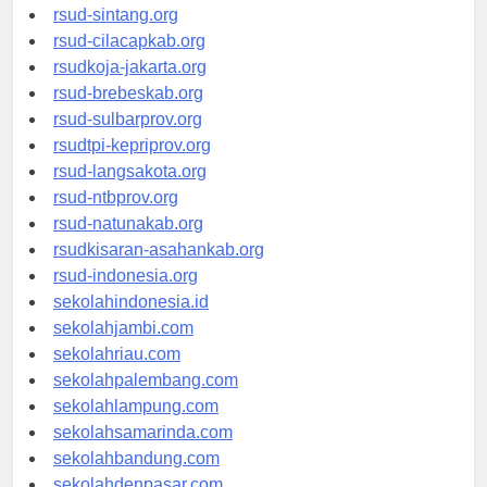
rsudrtnotopuro-sidoarjokab.org
rsud-sintang.org
rsud-cilacapkab.org
rsudkoja-jakarta.org
rsud-brebeskab.org
rsud-sulbarprov.org
rsudtpi-kepriprov.org
rsud-langsakota.org
rsud-ntbprov.org
rsud-natunakab.org
rsudkisaran-asahankab.org
rsud-indonesia.org
sekolahindonesia.id
sekolahjambi.com
sekolahriau.com
sekolahpalembang.com
sekolahlampung.com
sekolahsamarinda.com
sekolahbandung.com