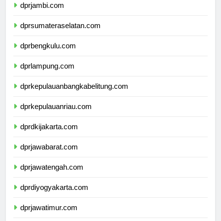
dprjambi.com
dprsumateraselatan.com
dprbengkulu.com
dprlampung.com
dprkepulauanbangkabelitung.com
dprkepulauanriau.com
dprdkijakarta.com
dprjawabarat.com
dprjawatengah.com
dprdiyogyakarta.com
dprjawatimur.com