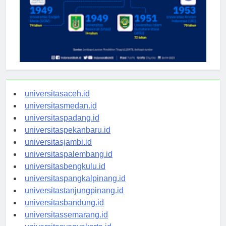
universitasaceh.id
universitasmedan.id
universitaspadang.id
universitaspekanbaru.id
universitasjambi.id
universitaspalembang.id
universitasbengkulu.id
universitaspangkalpinang.id
universitastanjungpinang.id
universitasbandung.id
universitassemarang.id