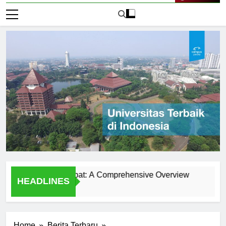
Live Now
niversitas Klabat: A Comprehensive Overview
Universit
HEADLINES
1 Hari Ago