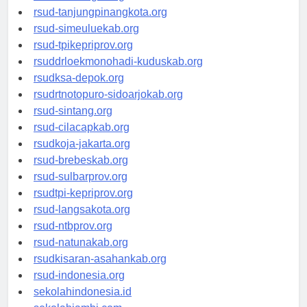
rsud-kotabogor.org
rsud-tanjungpinangkota.org
rsud-simeuluekab.org
rsud-tpikepriprov.org
rsuddrloekmonohadi-kuduskab.org
rsudksa-depok.org
rsudrtnotopuro-sidoarjokab.org
rsud-sintang.org
rsud-cilacapkab.org
rsudkoja-jakarta.org
rsud-brebeskab.org
rsud-sulbarprov.org
rsudtpi-kepriprov.org
rsud-langsakota.org
rsud-ntbprov.org
rsud-natunakab.org
rsudkisaran-asahankab.org
rsud-indonesia.org
sekolahindonesia.id