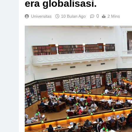
era globalisasi.
0
Universitas
10 Bulan Ago
2 Mins