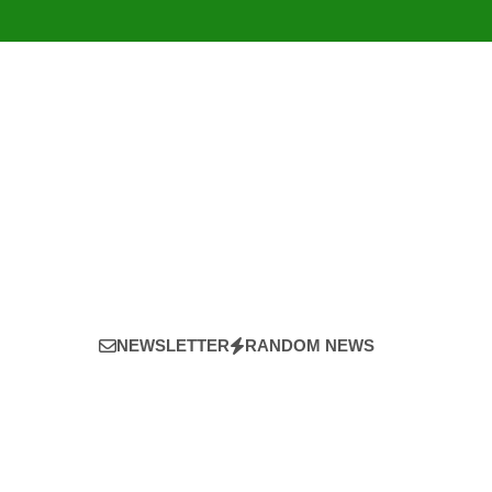
NEWSLETTER
RANDOM NEWS