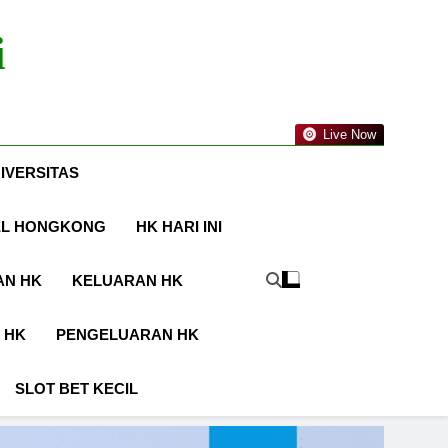
i
Live Now
IVERSITAS
EL HONGKONG
HK HARI INI
AN HK
KELUARAN HK
 HK
PENGELUARAN HK
SLOT BET KECIL