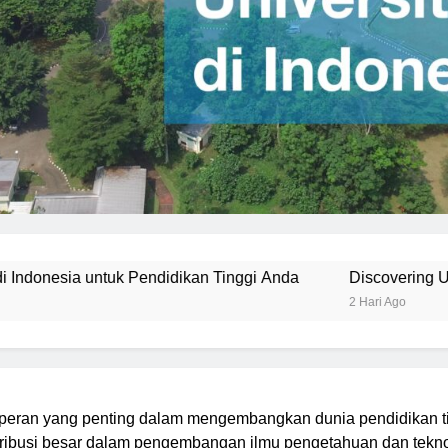
an Tinggi Anda
Discovering Universitas Klabat: A Comp
2 Hari Ago
ki peran yang penting dalam mengembangkan dunia pendidikan t
ribusi besar dalam pengembangan ilmu pengetahuan dan teknolo