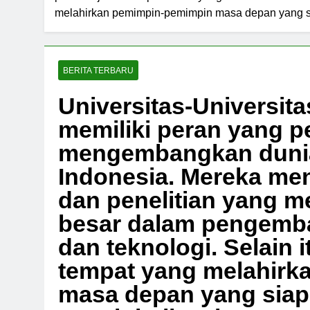
melahirkan pemimpin-pemimpin masa depan yang sia
BERITA TERBARU
Universitas-Universita
memiliki peran yang p
mengembangkan dunia 
Indonesia. Mereka men
dan penelitian yang m
besar dalam pengemb
dan teknologi. Selain 
tempat yang melahirk
masa depan yang siap