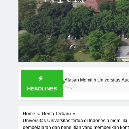
10 Alasan Memilih Universitas Audi Indonesia untuk Pendidik
1 Hari Ago
HEADLINES
Home
Berita Terbaru
Universitas-Universitas tertua di Indonesia memili
pembelajaran dan penelitian yang memberikan kont