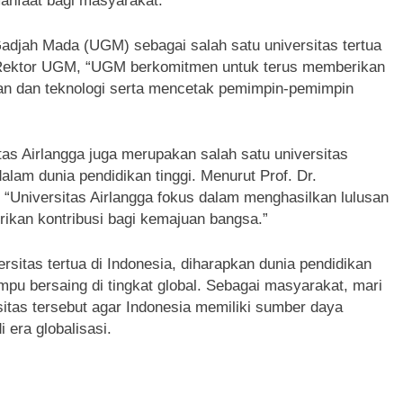
anfaat bagi masyarakat.”
Gadjah Mada (UGM) sebagai salah satu universitas tertua
, Rektor UGM, “UGM berkomitmen untuk terus memberikan
an dan teknologi serta mencetak pemimpin-pemimpin
as Airlangga juga merupakan salah satu universitas
dalam dunia pendidikan tinggi. Menurut Prof. Dr.
“Universitas Airlangga fokus dalam menghasilkan lulusan
rikan kontribusi bagi kemajuan bangsa.”
rsitas tertua di Indonesia, diharapkan dunia pendidikan
pu bersaing di tingkat global. Sebagai masyarakat, mari
sitas tersebut agar Indonesia memiliki sumber daya
 era globalisasi.