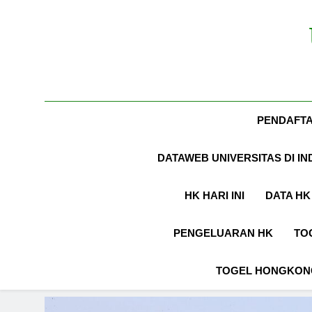
PENDAFT
DATAWEB UNIVERSITAS DI I
HK HARI INI
DATA HK
PENGELUARAN HK
TO
TOGEL HONGKON