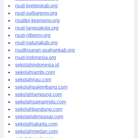
rsudkoja-jakarta.org
rsud-brebeskab.org
rsud-sulbarprov.org
rsudtpi-kepriprov.org
rsud-langsakota.org
rsud-ntbprov.org
rsud-natunakab.org
rsudkisaran-asahankab.org
rsud-indonesia.org
sekolahindonesia.id
sekolahjambi.com
sekolahriau.com
sekolahpalembang.com
sekolahlampung.com
sekolahsamarinda.com
sekolahbandung.com
sekolahdenpasar.com
sekolahjakarta.com
sekolahmedan.com