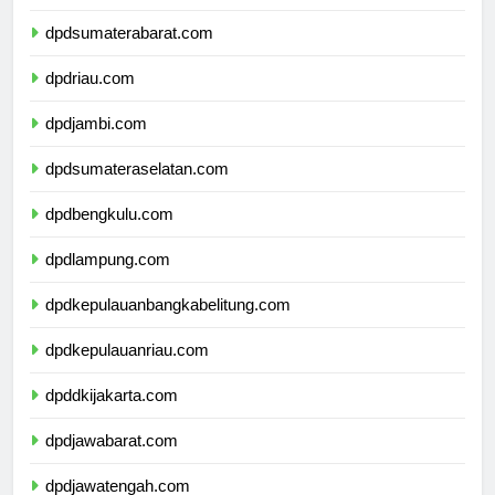
dpdsumaterautara.com
dpdsumaterabarat.com
dpdriau.com
dpdjambi.com
dpdsumateraselatan.com
dpdbengkulu.com
dpdlampung.com
dpdkepulauanbangkabelitung.com
dpdkepulauanriau.com
dpddkijakarta.com
dpdjawabarat.com