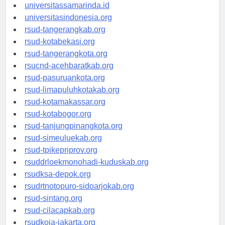
universitasjakarta.id
universitassamarinda.id
universitasindonesia.org
rsud-tangerangkab.org
rsud-kotabekasi.org
rsud-tangerangkota.org
rsucnd-acehbaratkab.org
rsud-pasuruankota.org
rsud-limapuluhkotakab.org
rsud-kotamakassar.org
rsud-kotabogor.org
rsud-tanjungpinangkota.org
rsud-simeuluekab.org
rsud-tpikepriprov.org
rsuddrloekmonohadi-kuduskab.org
rsudksa-depok.org
rsudrtnotopuro-sidoarjokab.org
rsud-sintang.org
rsud-cilacapkab.org