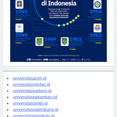
universitasaceh.id
universitasmedan.id
universitaspadang.id
universitaspekanbaru.id
universitasjambi.id
universitaspalembang.id