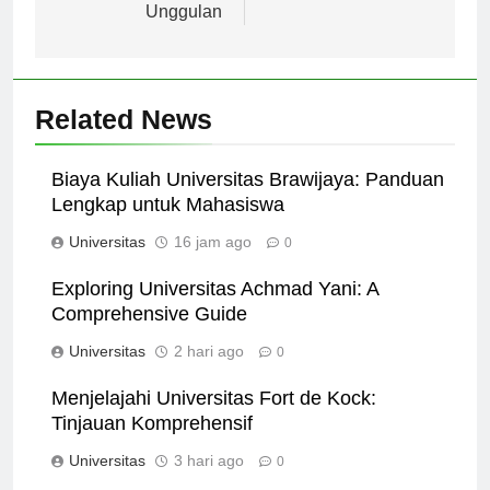
Program Studi
Prestasi Terkini
Unggulan
Related News
Biaya Kuliah Universitas Brawijaya: Panduan
Lengkap untuk Mahasiswa
Universitas
16 jam ago
0
Exploring Universitas Achmad Yani: A
Comprehensive Guide
Universitas
2 hari ago
0
Menjelajahi Universitas Fort de Kock:
Tinjauan Komprehensif
Universitas
3 hari ago
0