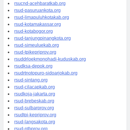
rsud-tangerangkota.org
rsucnd-acehbaratkab.org
rsud-pasuruankota.org
rsud-limapuluhkotakab.org
rsud-kotamakassar.org
rsud-kotabogor.org
rsud-tanjungpinangkota.org
rsud-simeuluekab.org
rsud-tpikepriprov.org
rsuddrloekmonohadi-kuduskab.org
rsudksa-depok.org
rsudrtnotopuro-sidoarjokab.org
rsud-sintang.org
rsud-cilacapkab.org
rsudkoja-jakarta.org
rsud-brebeskab.org
rsud-sulbarprov.org
rsudtpi-kepriprov.org
rsud-langsakota.org