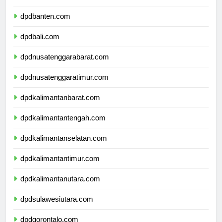
dpdjawatimur.com
dpdbanten.com
dpdbali.com
dpdnusatenggarabarat.com
dpdnusatenggaratimur.com
dpdkalimantanbarat.com
dpdkalimantantengah.com
dpdkalimantanselatan.com
dpdkalimantantimur.com
dpdkalimantanutara.com
dpdsulawesiutara.com