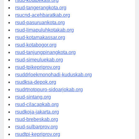
rsud-kotabekasi.org
rsud-tangerangkota.org
rsucnd-acehbaratkab.org
rsud-pasuruankota.org
rsud-limapuluhkotakab.org
rsud-kotamakassar.org
rsud-kotabogor.org
rsud-tanjungpinangkota.org
rsud-simeuluekab.org
rsud-tpikepriprov.org
rsuddrloekmonohadi-kuduskab.org
rsudksa-depok.org
rsudrtnotopuro-sidoarjokab.org
rsud-sintang.org
rsud-cilacapkab.org
rsudkoja-jakarta.org
rsud-brebeskab.org
rsud-sulbarprov.org