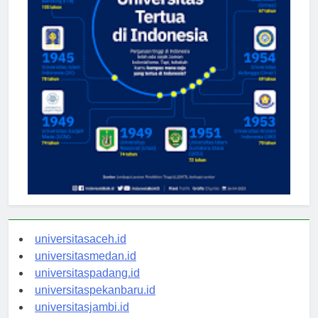
universitasaceh.id
universitasmedan.id
universitaspadang.id
universitaspekanbaru.id