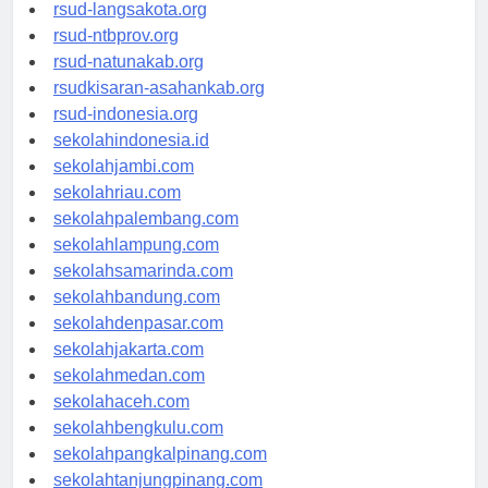
rsudtpi-kepriprov.org
rsud-langsakota.org
rsud-ntbprov.org
rsud-natunakab.org
rsudkisaran-asahankab.org
rsud-indonesia.org
sekolahindonesia.id
sekolahjambi.com
sekolahriau.com
sekolahpalembang.com
sekolahlampung.com
sekolahsamarinda.com
sekolahbandung.com
sekolahdenpasar.com
sekolahjakarta.com
sekolahmedan.com
sekolahaceh.com
sekolahbengkulu.com
sekolahpangkalpinang.com