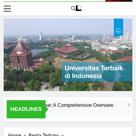
Live Now
niversitas Klabat: A Comprehensive Overview
Universit
HEADLINES
2 Hari Ago