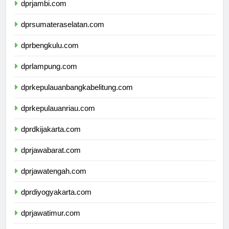
dprjambi.com
dprsumateraselatan.com
dprbengkulu.com
dprlampung.com
dprkepulauanbangkabelitung.com
dprkepulauanriau.com
dprdkijakarta.com
dprjawabarat.com
dprjawatengah.com
dprdiyogyakarta.com
dprjawatimur.com