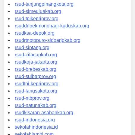
rsud-kotabogor.org
rsud-tanjungpinangkota.org
rsud-simeuluekab.org
rsud-tpikepriprov.org
rsuddrloekmonohadi-kuduskab.org
rsudksa-depok.org
rsudrtnotopuro-sidoarjokab.org
rsud-sintang.org
rsud-cilacapkab.org
rsudkoja-jakarta.org
rsud-brebeskab.org
rsud-sulbarprov.org
rsudtpi-kepriprov.org
rsud-langsakota.org
rsud-ntbprov.org
rsud-natunakab.org
rsudkisaran-asahankab.org
rsud-indonesia.org
sekolahindonesia.id