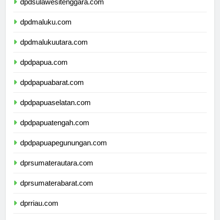
dpdsulawesitenggara.com
dpdmaluku.com
dpdmalukuutara.com
dpdpapua.com
dpdpapuabarat.com
dpdpapuaselatan.com
dpdpapuatengah.com
dpdpapuapegunungan.com
dprsumaterautara.com
dprsumaterabarat.com
dprriau.com