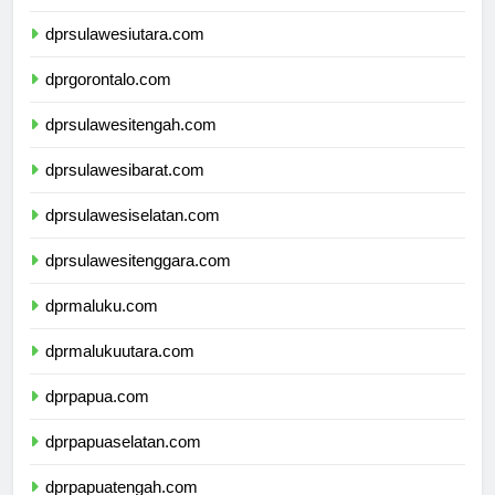
dprkalimantanutara.com
dprsulawesiutara.com
dprgorontalo.com
dprsulawesitengah.com
dprsulawesibarat.com
dprsulawesiselatan.com
dprsulawesitenggara.com
dprmaluku.com
dprmalukuutara.com
dprpapua.com
dprpapuaselatan.com