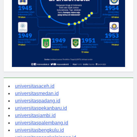
universitasaceh.id
universitasmedan.id
universitaspadang.id
universitaspekanbaru.id
universitasjambi.id
universitaspalembang.id
universitasbengkulu.id