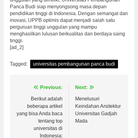
unggulan yang dimiliki, Universitas Pembangunan
Panca Budi siap menyongsong masa depan
pendidikan tinggi di Indonesia. Dengan semangat dan
inovasi, UPPB optimis dapat menjadi salah satu
perguruan tinggi unggulan yang mampu
menghasilkan lulusan berkualitas dan berdaya saing
tinggi.
[ad_2]
Tagged:
universitas pembangunan panca budi
Navigasi
Previous:
Next:
pos
Berikut adalah
Menelusuri
beberapa artikel
Keindahan Arsitektur
yang bisa Anda baca
Universitas Gadjah
tentang top
Mada
universitas di