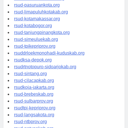
rsucnd-acehbaratkab.org
rsud-pasuruankota.org
rsud-limapuluhkotakab.org
rsud-kotamakassar.org
rsud-kotabogor.org
rsud-tanjungpinangkota.org
rsud-simeuluekab.org
rsud-tpikepriprov.org
rsuddrloekmonohadi-kuduskab.org
rsudksa-depok.org
rsudrtnotopuro-sidoarjokab.org
rsud-sintang.org
rsud-cilacapkab.org
rsudkoja-jakarta.org
rsud-brebeskab.org
rsud-sulbarprov.org
rsudtpi-kepriprov.org
rsud-langsakota.org
rsud-ntbprov.org