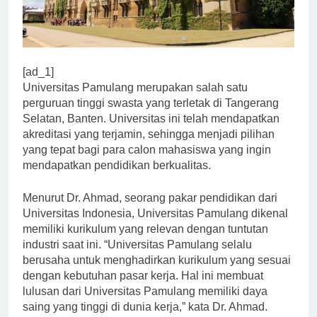
[ad_1]
Universitas Pamulang merupakan salah satu
perguruan tinggi swasta yang terletak di Tangerang
Selatan, Banten. Universitas ini telah mendapatkan
akreditasi yang terjamin, sehingga menjadi pilihan
yang tepat bagi para calon mahasiswa yang ingin
mendapatkan pendidikan berkualitas.
Menurut Dr. Ahmad, seorang pakar pendidikan dari
Universitas Indonesia, Universitas Pamulang dikenal
memiliki kurikulum yang relevan dengan tuntutan
industri saat ini. “Universitas Pamulang selalu
berusaha untuk menghadirkan kurikulum yang sesuai
dengan kebutuhan pasar kerja. Hal ini membuat
lulusan dari Universitas Pamulang memiliki daya