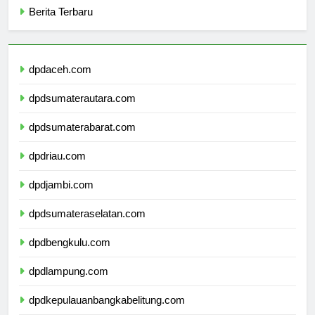
Berita Terbaru
dpdaceh.com
dpdsumaterautara.com
dpdsumaterabarat.com
dpdriau.com
dpdjambi.com
dpdsumateraselatan.com
dpdbengkulu.com
dpdlampung.com
dpdkepulauanbangkabelitung.com