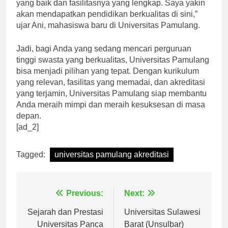
memilih Universitas Pamulang karena reputasinya
yang baik dan fasilitasnya yang lengkap. Saya yakin
akan mendapatkan pendidikan berkualitas di sini,”
ujar Ani, mahasiswa baru di Universitas Pamulang.
Jadi, bagi Anda yang sedang mencari perguruan
tinggi swasta yang berkualitas, Universitas Pamulang
bisa menjadi pilihan yang tepat. Dengan kurikulum
yang relevan, fasilitas yang memadai, dan akreditasi
yang terjamin, Universitas Pamulang siap membantu
Anda meraih mimpi dan meraih kesuksesan di masa
depan.
[ad_2]
Tagged:
universitas pamulang akreditasi
Navigasi
Previous:
Next:
pos
Sejarah dan Prestasi
Universitas Sulawesi