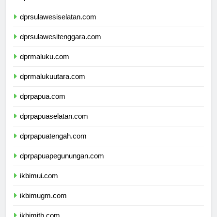
dprsulawesibarat.com
dprsulawesiselatan.com
dprsulawesitenggara.com
dprmaluku.com
dprmalukuutara.com
dprpapua.com
dprpapuaselatan.com
dprpapuatengah.com
dprpapuapegunungan.com
ikbimui.com
ikbimugm.com