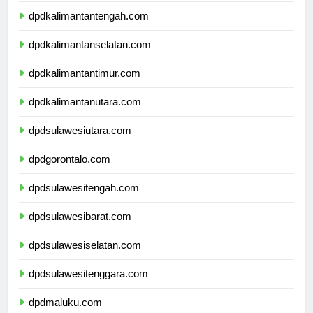
dpdkalimantantengah.com
dpdkalimantanselatan.com
dpdkalimantantimur.com
dpdkalimantanutara.com
dpdsulawesiutara.com
dpdgorontalo.com
dpdsulawesitengah.com
dpdsulawesibarat.com
dpdsulawesiselatan.com
dpdsulawesitenggara.com