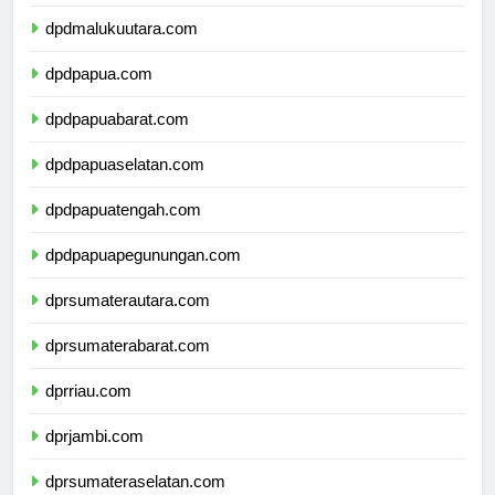
dpdmaluku.com
dpdmalukuutara.com
dpdpapua.com
dpdpapuabarat.com
dpdpapuaselatan.com
dpdpapuatengah.com
dpdpapuapegunungan.com
dprsumaterautara.com
dprsumaterabarat.com
dprriau.com
dprjambi.com