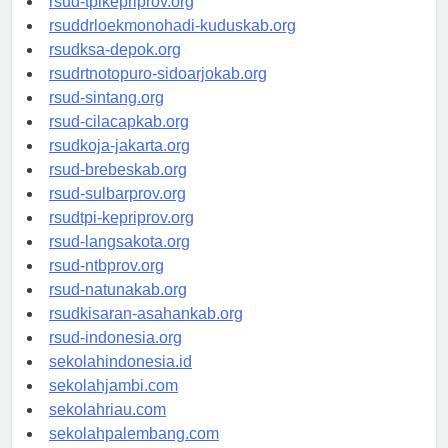
rsud-tpikepriprov.org
rsuddrloekmonohadi-kuduskab.org
rsudksa-depok.org
rsudrtnotopuro-sidoarjokab.org
rsud-sintang.org
rsud-cilacapkab.org
rsudkoja-jakarta.org
rsud-brebeskab.org
rsud-sulbarprov.org
rsudtpi-kepriprov.org
rsud-langsakota.org
rsud-ntbprov.org
rsud-natunakab.org
rsudkisaran-asahankab.org
rsud-indonesia.org
sekolahindonesia.id
sekolahjambi.com
sekolahriau.com