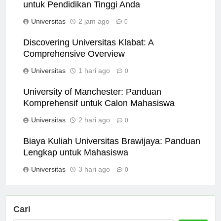
10 Alasan Memilih Universitas Audi Indonesia
untuk Pendidikan Tinggi Anda
Universitas
2 jam ago
0
Discovering Universitas Klabat: A
Comprehensive Overview
Universitas
1 hari ago
0
University of Manchester: Panduan
Komprehensif untuk Calon Mahasiswa
Universitas
2 hari ago
0
Biaya Kuliah Universitas Brawijaya: Panduan
Lengkap untuk Mahasiswa
Universitas
3 hari ago
0
Cari