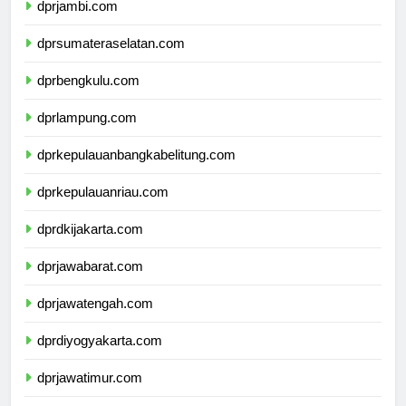
dprjambi.com
dprsumateraselatan.com
dprbengkulu.com
dprlampung.com
dprkepulauanbangkabelitung.com
dprkepulauanriau.com
dprdkijakarta.com
dprjawabarat.com
dprjawatengah.com
dprdiyogyakarta.com
dprjawatimur.com