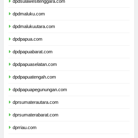
dpdsulawesitenggara.com
dpdmaluku.com
dpdmalukuutara.com
dpdpapua.com
dpdpapuabarat.com
dpdpapuaselatan.com
dpdpapuatengah.com
dpdpapuapegunungan.com
dprsumaterautara.com
dprsumaterabarat.com
dprriau.com