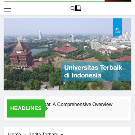
Live Now
niversitas Klabat: A Comprehensive Overview
Universit
HEADLINES
2 Hari Ago