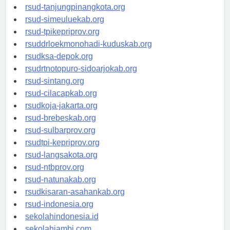
rsud-kotabogor.org
rsud-tanjungpinangkota.org
rsud-simeuluekab.org
rsud-tpikepriprov.org
rsuddrloekmonohadi-kuduskab.org
rsudksa-depok.org
rsudrtnotopuro-sidoarjokab.org
rsud-sintang.org
rsud-cilacapkab.org
rsudkoja-jakarta.org
rsud-brebeskab.org
rsud-sulbarprov.org
rsudtpi-kepriprov.org
rsud-langsakota.org
rsud-ntbprov.org
rsud-natunakab.org
rsudkisaran-asahankab.org
rsud-indonesia.org
sekolahindonesia.id