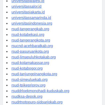
universitaswalesi.id
universitassalor.id
universitasjakarta.id
universitassamarinda.id
universitasindonesia.org
rsud-tangerangkab.org
rsud-kotabekasi.org
rsud-tangerangkota.org
rsucnd-acehbaratkab.org
rsud-pasuruankota.org
rsud-limapuluhkotakab.org
rsud-kotamakassar.org
rsud-kotabogor.org
rsud-tanjungpinangkota.org
rsud-simeuluekab.org
rsud-tpikepriprov.org
rsuddrloekmonohadi-kuduskab.org
rsudksa-depok.org