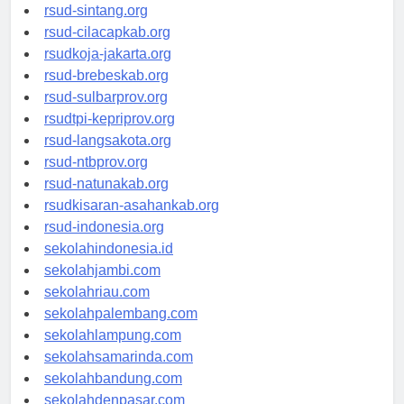
rsudrtnotopuro-sidoarjokab.org
rsud-sintang.org
rsud-cilacapkab.org
rsudkoja-jakarta.org
rsud-brebeskab.org
rsud-sulbarprov.org
rsudtpi-kepriprov.org
rsud-langsakota.org
rsud-ntbprov.org
rsud-natunakab.org
rsudkisaran-asahankab.org
rsud-indonesia.org
sekolahindonesia.id
sekolahjambi.com
sekolahriau.com
sekolahpalembang.com
sekolahlampung.com
sekolahsamarinda.com
sekolahbandung.com