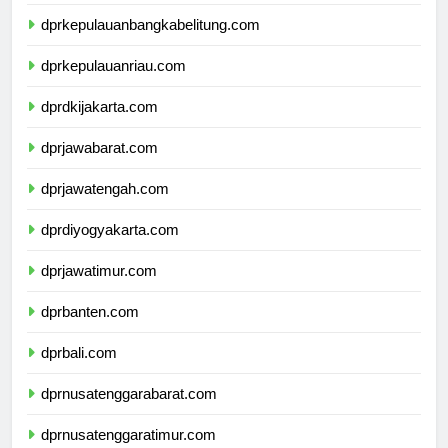
dprlampung.com
dprkepulauanbangkabelitung.com
dprkepulauanriau.com
dprdkijakarta.com
dprjawabarat.com
dprjawatengah.com
dprdiyogyakarta.com
dprjawatimur.com
dprbanten.com
dprbali.com
dprnusatenggarabarat.com