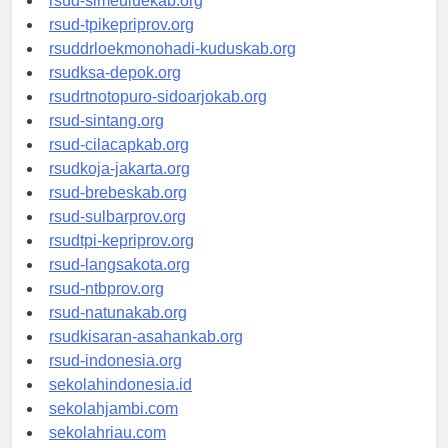
rsud-simeuluekab.org
rsud-tpikepriprov.org
rsuddrloekmonohadi-kuduskab.org
rsudksa-depok.org
rsudrtnotopuro-sidoarjokab.org
rsud-sintang.org
rsud-cilacapkab.org
rsudkoja-jakarta.org
rsud-brebeskab.org
rsud-sulbarprov.org
rsudtpi-kepriprov.org
rsud-langsakota.org
rsud-ntbprov.org
rsud-natunakab.org
rsudkisaran-asahankab.org
rsud-indonesia.org
sekolahindonesia.id
sekolahjambi.com