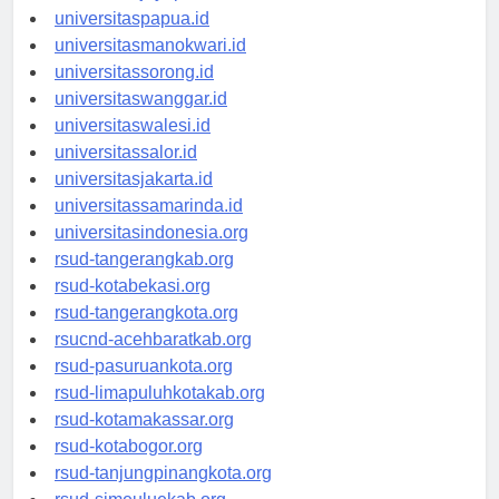
universitasjayapura.id
universitaspapua.id
universitasmanokwari.id
universitassorong.id
universitaswanggar.id
universitaswalesi.id
universitassalor.id
universitasjakarta.id
universitassamarinda.id
universitasindonesia.org
rsud-tangerangkab.org
rsud-kotabekasi.org
rsud-tangerangkota.org
rsucnd-acehbaratkab.org
rsud-pasuruankota.org
rsud-limapuluhkotakab.org
rsud-kotamakassar.org
rsud-kotabogor.org
rsud-tanjungpinangkota.org