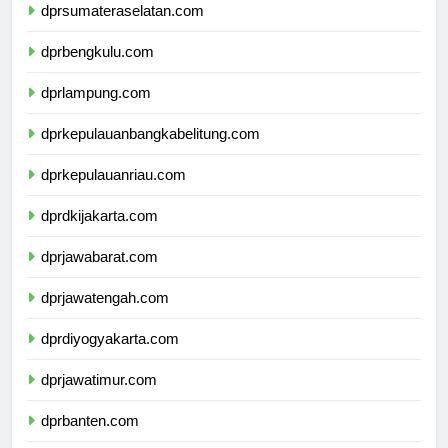
dprsumateraselatan.com
dprbengkulu.com
dprlampung.com
dprkepulauanbangkabelitung.com
dprkepulauanriau.com
dprdkijakarta.com
dprjawabarat.com
dprjawatengah.com
dprdiyogyakarta.com
dprjawatimur.com
dprbanten.com