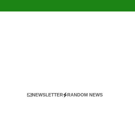
NEWSLETTER
RANDOM NEWS