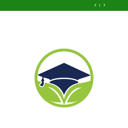
Exploring
Menjelajahi
Fort
Manchester:
Universitas
Achmad
Fort
Manchester:
Universitas
Universitas
Universitas
de
Panduan
Brawijaya:
Yani:
de
Panduan
Brawijaya:
Achmad
Fort
Kock:
Komprehensif
Panduan
A
Kock:
Komprehensif
Panduan
Yani:
de
Tinjauan
untuk
Lengkap
Comprehensive
Tinjauan
untuk
Lengkap
A
Kock:
Komprehensif
Calon
untuk
Guide
Komprehensif
Calon
untuk
Comprehensive
Tinjauan
Mahasiswa
Mahasiswa
Mahasiswa
Mahasiswa
Guide
Komprehensif