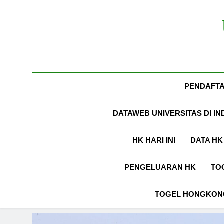
PENDAFT
DATAWEB UNIVERSITAS DI I
HK HARI INI
DATA HK
PENGELUARAN HK
TO
TOGEL HONGKON