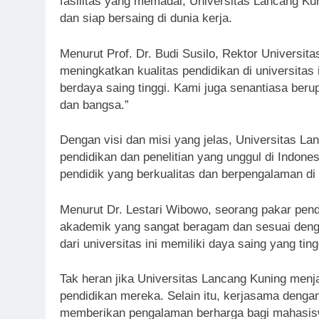
fasilitas yang memadai, Universitas Lancang Ku
dan siap bersaing di dunia kerja.
Menurut Prof. Dr. Budi Susilo, Rektor Universi
meningkatkan kualitas pendidikan di universitas
berdaya saing tinggi. Kami juga senantiasa beru
dan bangsa.”
Dengan visi dan misi yang jelas, Universitas La
pendidikan dan penelitian yang unggul di Indones
pendidik yang berkualitas dan berpengalaman di
Menurut Dr. Lestari Wibowo, seorang pakar pend
akademik yang sangat beragam dan sesuai dengan
dari universitas ini memiliki daya saing yang tingg
Tak heran jika Universitas Lancang Kuning menj
pendidikan mereka. Selain itu, kerjasama dengan
memberikan pengalaman berharga bagi mahasis