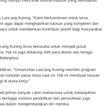
ning mampu mencetak lulusan-lulusan yang berkualitas
tas Lancang Kuning, “Kami berkomitmen untuk terus
 ini agar dapat menghasilkan lulusan yang kompeten dan
paya untuk memberikan kontribusi positif bagi masyarakat
ncang Kuning terus berusaha untuk menjadi pusat
ia. Hal ini juga didukung oleh para dosen dan tenaga
 bidangnya.
idikan, “Universitas Lancang Kuning memiliki program
 tuntutan pasar kerja saat ini. Hal ini membuat lulusan
i di dunia kerja.”
adi pilihan banyak calon mahasiswa untuk melanjutkan
 berbagai institusi pendidikan dan perusahaan juga
wa dalam mengembangkan diri mereka.