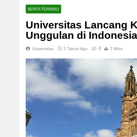
BERITA TERBARU
Universitas Lancang K
Unggulan di Indonesi
0
Universitas
2 Tahun Ago
2 Mins