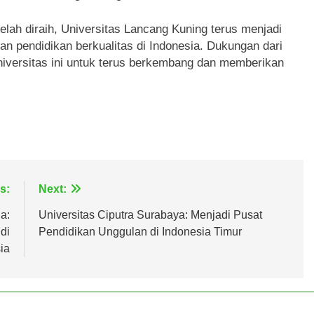
lah diraih, Universitas Lancang Kuning terus menjadi
an pendidikan berkualitas di Indonesia. Dukungan dari
niversitas ini untuk terus berkembang dan memberikan
s:
Next:
a:
Universitas Ciputra Surabaya: Menjadi Pusat
di
Pendidikan Unggulan di Indonesia Timur
ia