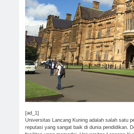
[ad_1]
Universitas Lancang Kuning adalah salah satu pe
reputasi yang sangat baik di dunia pendidikan. 