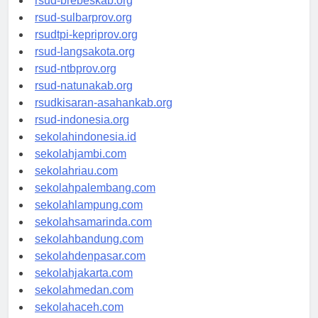
rsud-brebeskab.org
rsud-sulbarprov.org
rsudtpi-kepriprov.org
rsud-langsakota.org
rsud-ntbprov.org
rsud-natunakab.org
rsudkisaran-asahankab.org
rsud-indonesia.org
sekolahindonesia.id
sekolahjambi.com
sekolahriau.com
sekolahpalembang.com
sekolahlampung.com
sekolahsamarinda.com
sekolahbandung.com
sekolahdenpasar.com
sekolahjakarta.com
sekolahmedan.com