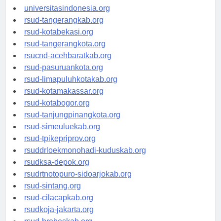
universitassamarinda.id
universitasindonesia.org
rsud-tangerangkab.org
rsud-kotabekasi.org
rsud-tangerangkota.org
rsucnd-acehbaratkab.org
rsud-pasuruankota.org
rsud-limapuluhkotakab.org
rsud-kotamakassar.org
rsud-kotabogor.org
rsud-tanjungpinangkota.org
rsud-simeuluekab.org
rsud-tpikepriprov.org
rsuddrloekmonohadi-kuduskab.org
rsudksa-depok.org
rsudrtnotopuro-sidoarjokab.org
rsud-sintang.org
rsud-cilacapkab.org
rsudkoja-jakarta.org