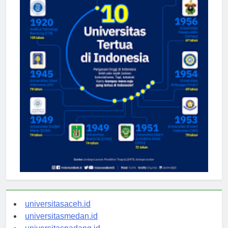
universitasaceh.id
universitasmedan.id