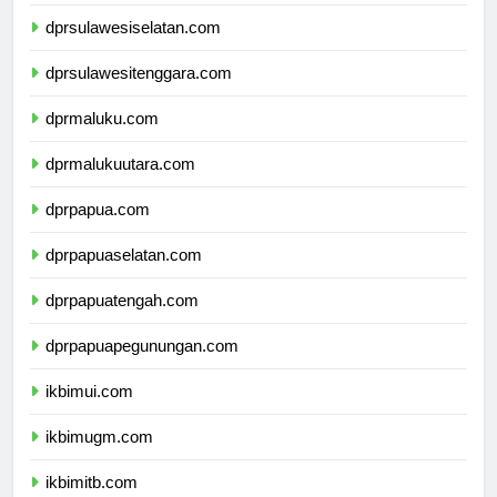
dprsulawesibarat.com
dprsulawesiselatan.com
dprsulawesitenggara.com
dprmaluku.com
dprmalukuutara.com
dprpapua.com
dprpapuaselatan.com
dprpapuatengah.com
dprpapuapegunungan.com
ikbimui.com
ikbimugm.com