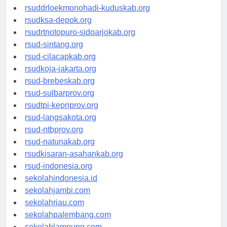
rsud-tpikepriprov.org
rsuddrloekmonohadi-kuduskab.org
rsudksa-depok.org
rsudrtnotopuro-sidoarjokab.org
rsud-sintang.org
rsud-cilacapkab.org
rsudkoja-jakarta.org
rsud-brebeskab.org
rsud-sulbarprov.org
rsudtpi-kepriprov.org
rsud-langsakota.org
rsud-ntbprov.org
rsud-natunakab.org
rsudkisaran-asahankab.org
rsud-indonesia.org
sekolahindonesia.id
sekolahjambi.com
sekolahriau.com
sekolahpalembang.com