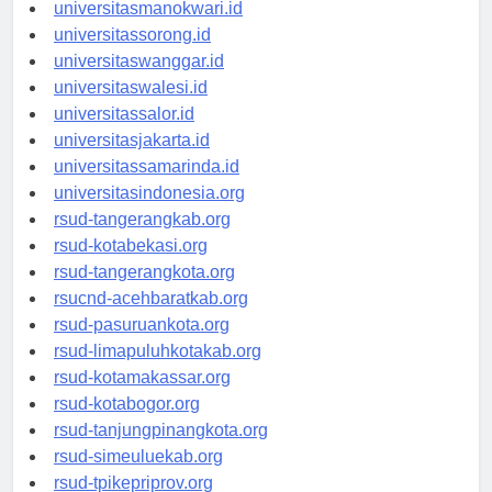
universitaspapua.id
universitasmanokwari.id
universitassorong.id
universitaswanggar.id
universitaswalesi.id
universitassalor.id
universitasjakarta.id
universitassamarinda.id
universitasindonesia.org
rsud-tangerangkab.org
rsud-kotabekasi.org
rsud-tangerangkota.org
rsucnd-acehbaratkab.org
rsud-pasuruankota.org
rsud-limapuluhkotakab.org
rsud-kotamakassar.org
rsud-kotabogor.org
rsud-tanjungpinangkota.org
rsud-simeuluekab.org