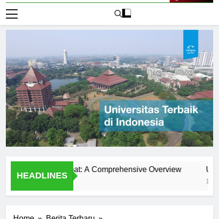
Live Now
niversitas Klabat: A Comprehensive Overview
Universit
HEADLINES
1 Hari Ago