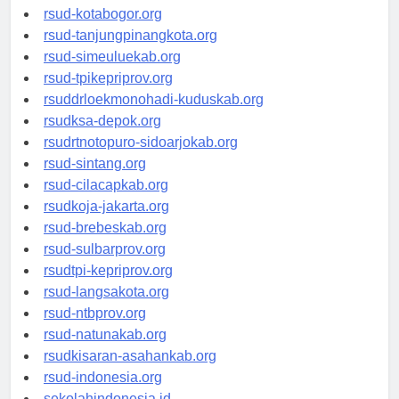
rsud-kotamakassar.org
rsud-kotabogor.org
rsud-tanjungpinangkota.org
rsud-simeuluekab.org
rsud-tpikepriprov.org
rsuddrloekmonohadi-kuduskab.org
rsudksa-depok.org
rsudrtnotopuro-sidoarjokab.org
rsud-sintang.org
rsud-cilacapkab.org
rsudkoja-jakarta.org
rsud-brebeskab.org
rsud-sulbarprov.org
rsudtpi-kepriprov.org
rsud-langsakota.org
rsud-ntbprov.org
rsud-natunakab.org
rsudkisaran-asahankab.org
rsud-indonesia.org