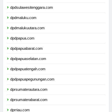
dpdsulawesiselatan.com
dpdsulawesitenggara.com
dpdmaluku.com
dpdmalukuutara.com
dpdpapua.com
dpdpapuabarat.com
dpdpapuaselatan.com
dpdpapuatengah.com
dpdpapuapegunungan.com
dprsumaterautara.com
dprsumaterabarat.com