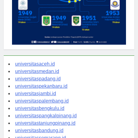
universitasaceh.id
universitasmedan.id
universitaspadang.id
universitaspekanbaru.id
universitasjambi.id
universitaspalembang.id
universitasbengkulu.id
universitaspangkalpinang.id
universitastanjungpinang.id
universitasbandung.id