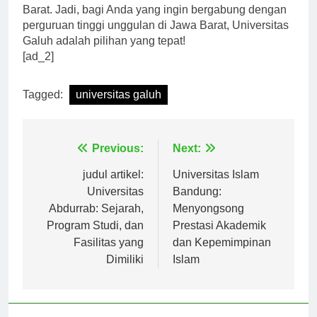
mendapatkan pendidikan yang berkualitas di Jawa
Barat. Jadi, bagi Anda yang ingin bergabung dengan
perguruan tinggi unggulan di Jawa Barat, Universitas
Galuh adalah pilihan yang tepat!
[ad_2]
Tagged:
universitas galuh
Navigasi
Previous:
Next:
pos
judul artikel:
Universitas Islam
Universitas
Bandung:
Abdurrab: Sejarah,
Menyongsong
Program Studi, dan
Prestasi Akademik
Fasilitas yang
dan Kepemimpinan
Dimiliki
Islam