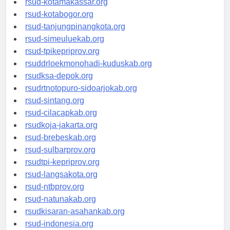
rsud-kotamakassar.org
rsud-kotabogor.org
rsud-tanjungpinangkota.org
rsud-simeuluekab.org
rsud-tpikepriprov.org
rsuddrloekmonohadi-kuduskab.org
rsudksa-depok.org
rsudrtnotopuro-sidoarjokab.org
rsud-sintang.org
rsud-cilacapkab.org
rsudkoja-jakarta.org
rsud-brebeskab.org
rsud-sulbarprov.org
rsudtpi-kepriprov.org
rsud-langsakota.org
rsud-ntbprov.org
rsud-natunakab.org
rsudkisaran-asahankab.org