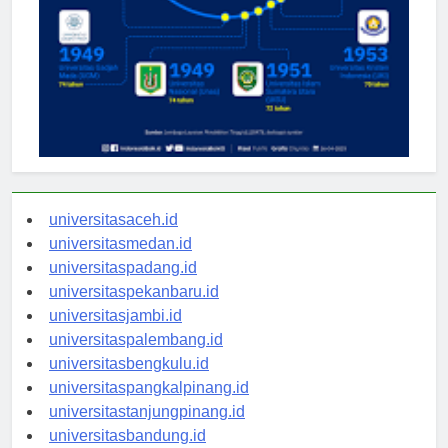
universitasaceh.id
universitasmedan.id
universitaspadang.id
universitaspekanbaru.id
universitasjambi.id
universitaspalembang.id
universitasbengkulu.id
universitaspangkalpinang.id
universitastanjungpinang.id