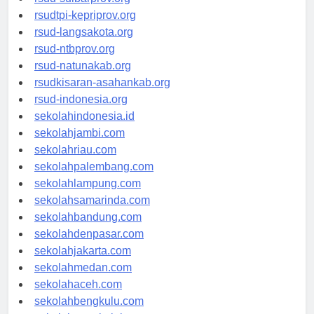
rsud-sulbarprov.org
rsudtpi-kepriprov.org
rsud-langsakota.org
rsud-ntbprov.org
rsud-natunakab.org
rsudkisaran-asahankab.org
rsud-indonesia.org
sekolahindonesia.id
sekolahjambi.com
sekolahriau.com
sekolahpalembang.com
sekolahlampung.com
sekolahsamarinda.com
sekolahbandung.com
sekolahdenpasar.com
sekolahjakarta.com
sekolahmedan.com
sekolahaceh.com
sekolahbengkulu.com