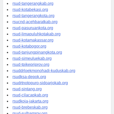
universitasindonesia.org
rsud-tangerangkab.org
rsud-kotabekasi.org
rsud-tangerangkota.org
rsucnd-acehbaratkab.org
rsud-pasuruankota.org
rsud-limapuluhkotakab.org
rsud-kotamakassar.org
rsud-kotabogor.org
rsud-tanjungpinangkota.org
rsud-simeuluekab.org
rsud-tpikepriprov.org
rsuddrloekmonohadi-kuduskab.org
rsudksa-depok.org
rsudrtnotopuro-sidoarjokab.org
rsud-sintang.org
rsud-cilacapkab.org
rsudkoja-jakarta.org
rsud-brebeskab.org