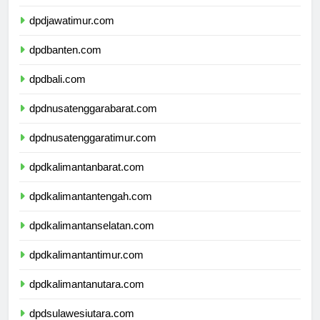
dpddiyogyakarta.com
dpdjawatimur.com
dpdbanten.com
dpdbali.com
dpdnusatenggarabarat.com
dpdnusatenggaratimur.com
dpdkalimantanbarat.com
dpdkalimantantengah.com
dpdkalimantanselatan.com
dpdkalimantantimur.com
dpdkalimantanutara.com