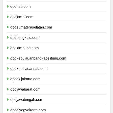
dpdsumaterabarat.com
dpdriau.com
dpdjambi.com
dpdsumateraselatan.com
dpdbengkulu.com
dpdlampung.com
dpdkepulauanbangkabelitung.com
dpdkepulauanriau.com
dpddkijakarta.com
dpdjawabarat.com
dpdjawatengah.com