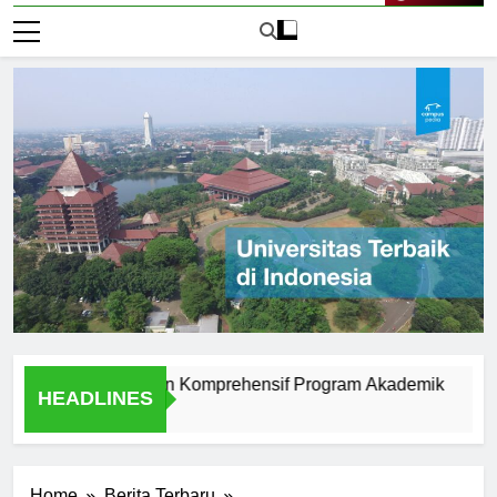
Live Now
asakti: Tinjauan Komprehensif Program Akademik
10 Ala
HEADLINES
2 Hari A