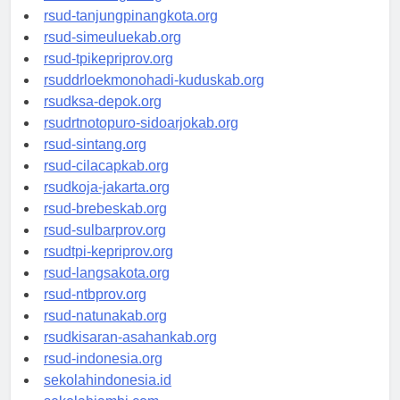
rsud-kotabogor.org
rsud-tanjungpinangkota.org
rsud-simeuluekab.org
rsud-tpikepriprov.org
rsuddrloekmonohadi-kuduskab.org
rsudksa-depok.org
rsudrtnotopuro-sidoarjokab.org
rsud-sintang.org
rsud-cilacapkab.org
rsudkoja-jakarta.org
rsud-brebeskab.org
rsud-sulbarprov.org
rsudtpi-kepriprov.org
rsud-langsakota.org
rsud-ntbprov.org
rsud-natunakab.org
rsudkisaran-asahankab.org
rsud-indonesia.org
sekolahindonesia.id