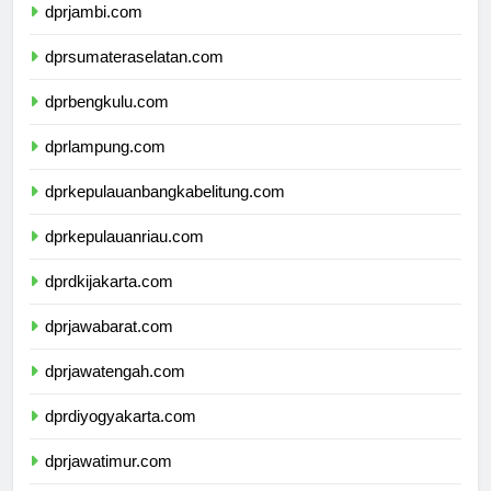
dprjambi.com
dprsumateraselatan.com
dprbengkulu.com
dprlampung.com
dprkepulauanbangkabelitung.com
dprkepulauanriau.com
dprdkijakarta.com
dprjawabarat.com
dprjawatengah.com
dprdiyogyakarta.com
dprjawatimur.com