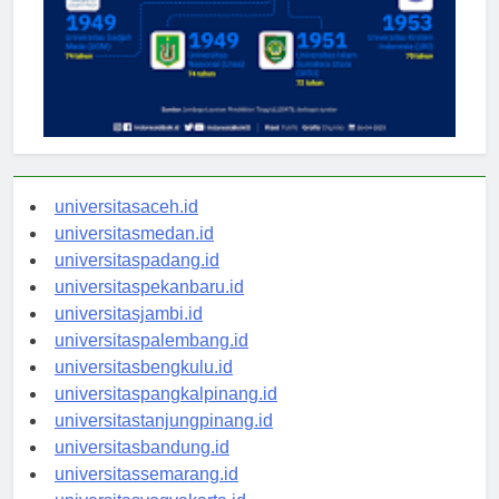
universitasaceh.id
universitasmedan.id
universitaspadang.id
universitaspekanbaru.id
universitasjambi.id
universitaspalembang.id
universitasbengkulu.id
universitaspangkalpinang.id
universitastanjungpinang.id
universitasbandung.id
universitassemarang.id