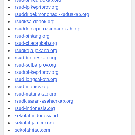
rsud-simeuluekab.org
rsud-tpikepriprov.org
rsuddrloekmonohadi-kuduskab.org
rsudksa-depok.org
rsudrtnotopuro-sidoarjokab.org
rsud-sintang.org
rsud-cilacapkab.org
rsudkoja-jakarta.org
rsud-brebeskab.org
rsud-sulbarprov.org
rsudtpi-kepriprov.org
rsud-langsakota.org
rsud-ntbprov.org
rsud-natunakab.org
rsudkisaran-asahankab.org
rsud-indonesia.org
sekolahindonesia.id
sekolahjambi.com