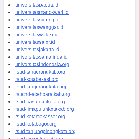
universitasjayapura.id
universitaspapua.id
universitasmanokwari.id
universitassorong.id
universitaswanggar.id
universitaswalesi.id
universitassalor.id
universitasjakarta.id
universitassamarinda.id
universitasindonesia.org
rsud-tangerangkab.org
rsud-kotabekasi.org
rsud-tangerangkota.org
rsucnd-acehbaratkab.org
rsud-pasuruankota.org
rsud-limapuluhkotakab.org
rsud-kotamakassar.org
rsud-kotabogor.org
rsud-tanjungpinangkota.org