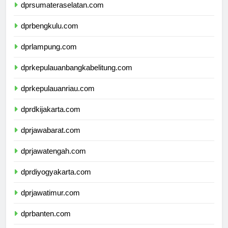
dprsumateraselatan.com
dprbengkulu.com
dprlampung.com
dprkepulauanbangkabelitung.com
dprkepulauanriau.com
dprdkijakarta.com
dprjawabarat.com
dprjawatengah.com
dprdiyogyakarta.com
dprjawatimur.com
dprbanten.com