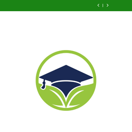
University
Biaya
Universitas
Memilih
Klabat:
Manchester:
Universitas
Memilih
Klabat:
of
Kuliah
Brawijaya:
Universitas
A
Panduan
Brawijaya:
Universitas
A
Manchester:
Universitas
Panduan
Audi
Comprehensive
Komprehensif
Panduan
Audi
Comprehensive
Panduan
Brawijaya:
Lengkap
Indonesia
Overview
untuk
Lengkap
Indonesia
Overview
Komprehensif
Panduan
untuk
untuk
Calon
untuk
untuk
untuk
Lengkap
Mahasiswa
Pendidikan
Mahasiswa
Mahasiswa
Pendidikan
Calon
untuk
Tinggi
Tinggi
Mahasiswa
Mahasiswa
Anda
Anda