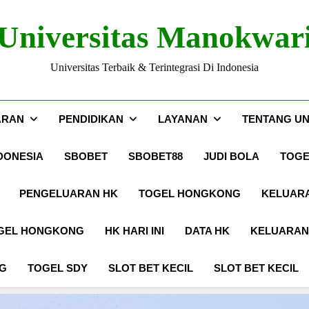
Universitas Manokwar
Universitas Terbaik & Terintegrasi Di Indonesia
ARAN
PENDIDIKAN
LAYANAN
TENTANG UN
NDONESIA
SBOBET
SBOBET88
JUDI BOLA
TOG
PENGELUARAN HK
TOGEL HONGKONG
KELUAR
GEL HONGKONG
HK HARI INI
DATA HK
KELUARAN
G
TOGEL SDY
SLOT BET KECIL
SLOT BET KECIL