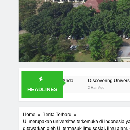
nggi Anda
Discovering Universitas Klabat: A Comprehens
2 Hari Ago
HEADLINES
Home
Berita Terbaru
UI merupakan universitas terkemuka di Indonesia ya
ditawarkan oleh UI termasuk ilmu sosial, ilmu alam,