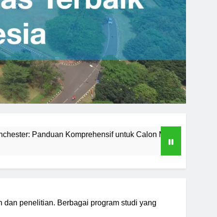
ehensif untuk Calon Mahasiswa
Biaya Kuliah Universita
4 Hari Ago
 dan penelitian. Berbagai program studi yang