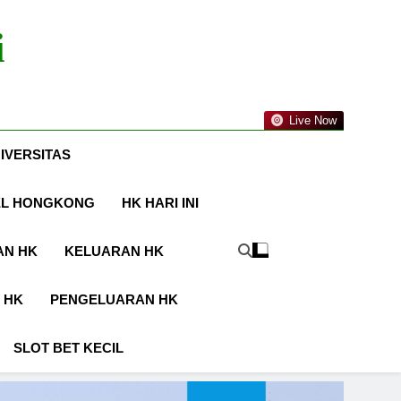
i
Live Now
IVERSITAS
EL HONGKONG
HK HARI INI
AN HK
KELUARAN HK
 HK
PENGELUARAN HK
SLOT BET KECIL