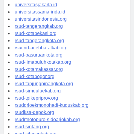
universitassalor.id
universitasjakarta.id
universitassamarinda.id
universitasindonesia.org
rsud-tangerangkab.org
rsud-kotabekasi.org
rsud-tangerangkota.org
rsucnd-acehbaratkab.org
rsud-pasuruankota.org
rsud-limapuluhkotakab.org
rsud-kotamakassar.org
rsud-kotabogor.org
rsud-tanjungpinangkota.org
rsud-simeuluekab.org
rsud-tpikepriprov.org
rsuddrloekmonohadi-kuduskab.org
rsudksa-depok.org
rsudrtnotopuro-sidoarjokab.org
rsud-sintang.org