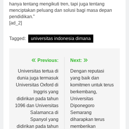
Ari Kuncoro mengatakan, “Transformasi digital bukan
hanya tentang mengikuti tren, tapi juga tentang
menciptakan peluang dan solusi bagi masa depan
pendidikan.”
[ad_2]
Tagged:
universitas indonesia dimana
Navigasi
Previous:
Next:
pos
Universitas tertua di
Dengan reputasi
dunia juga termasuk
yang baik dan
Universitas Oxford di
komitmen untuk terus
Inggris yang
berkembang,
didirikan pada tahun
Universitas
1096 dan Universitas
Diponegoro
Salamanca di
Semarang
Spanyol yang
diharapkan terus