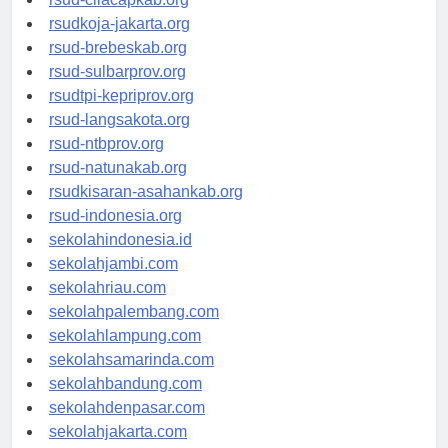
rsud-cilacapkab.org
rsudkoja-jakarta.org
rsud-brebeskab.org
rsud-sulbarprov.org
rsudtpi-kepriprov.org
rsud-langsakota.org
rsud-ntbprov.org
rsud-natunakab.org
rsudkisaran-asahankab.org
rsud-indonesia.org
sekolahindonesia.id
sekolahjambi.com
sekolahriau.com
sekolahpalembang.com
sekolahlampung.com
sekolahsamarinda.com
sekolahbandung.com
sekolahdenpasar.com