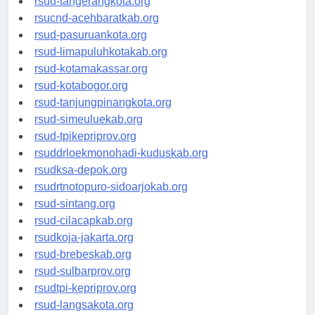
rsud-tangerangkota.org
rsucnd-acehbaratkab.org
rsud-pasuruankota.org
rsud-limapuluhkotakab.org
rsud-kotamakassar.org
rsud-kotabogor.org
rsud-tanjungpinangkota.org
rsud-simeuluekab.org
rsud-tpikepriprov.org
rsuddrloekmonohadi-kuduskab.org
rsudksa-depok.org
rsudrtnotopuro-sidoarjokab.org
rsud-sintang.org
rsud-cilacapkab.org
rsudkoja-jakarta.org
rsud-brebeskab.org
rsud-sulbarprov.org
rsudtpi-kepriprov.org