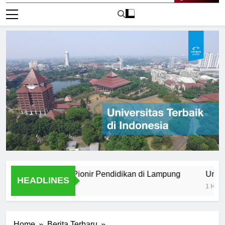
Live Now
lang Bawang: Pionir Pendidikan di Lampung
Universitas
HEADLINES
1 Hari Ago