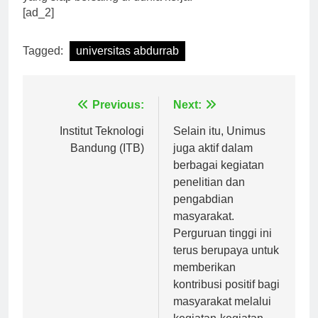
yang siap bersaing di dunia kerja.
[ad_2]
Tagged:
universitas abdurrab
Navigasi
Previous:
Next:
pos
Institut Teknologi
Selain itu, Unimus
Bandung (ITB)
juga aktif dalam
berbagai kegiatan
penelitian dan
pengabdian
masyarakat.
Perguruan tinggi ini
terus berupaya untuk
memberikan
kontribusi positif bagi
masyarakat melalui