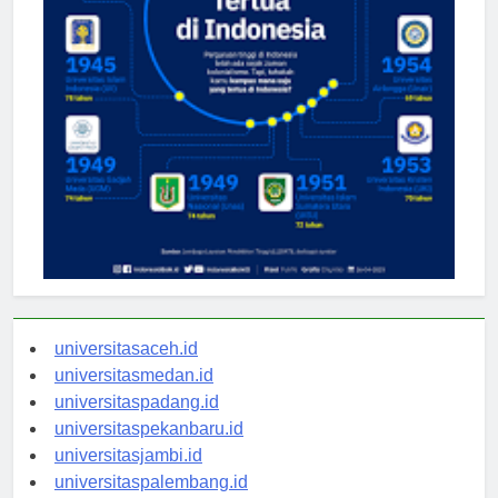
universitasaceh.id
universitasmedan.id
universitaspadang.id
universitaspekanbaru.id
universitasjambi.id