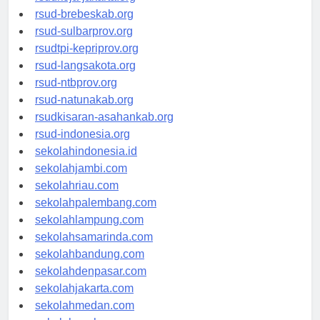
rsudkoja-jakarta.org
rsud-brebeskab.org
rsud-sulbarprov.org
rsudtpi-kepriprov.org
rsud-langsakota.org
rsud-ntbprov.org
rsud-natunakab.org
rsudkisaran-asahankab.org
rsud-indonesia.org
sekolahindonesia.id
sekolahjambi.com
sekolahriau.com
sekolahpalembang.com
sekolahlampung.com
sekolahsamarinda.com
sekolahbandung.com
sekolahdenpasar.com
sekolahjakarta.com
sekolahmedan.com