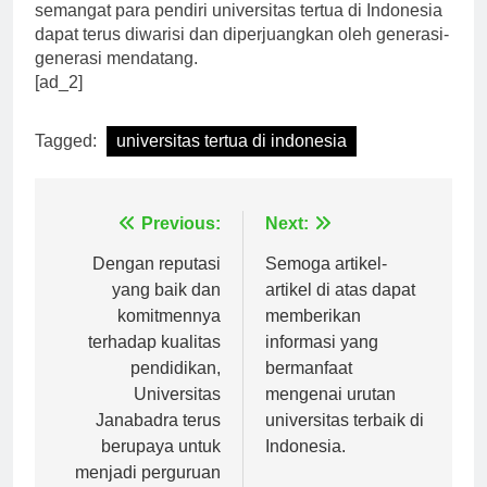
berdaya saing global. Semoga dedikasi dan
semangat para pendiri universitas tertua di Indonesia
dapat terus diwarisi dan diperjuangkan oleh generasi-
generasi mendatang.
[ad_2]
Tagged:
universitas tertua di indonesia
Navigasi
Previous:
Next:
pos
Dengan reputasi
Semoga artikel-
yang baik dan
artikel di atas dapat
komitmennya
memberikan
terhadap kualitas
informasi yang
pendidikan,
bermanfaat
Universitas
mengenai urutan
Janabadra terus
universitas terbaik di
berupaya untuk
Indonesia.