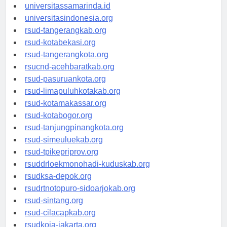
universitasjakarta.id
universitassamarinda.id
universitasindonesia.org
rsud-tangerangkab.org
rsud-kotabekasi.org
rsud-tangerangkota.org
rsucnd-acehbaratkab.org
rsud-pasuruankota.org
rsud-limapuluhkotakab.org
rsud-kotamakassar.org
rsud-kotabogor.org
rsud-tanjungpinangkota.org
rsud-simeuluekab.org
rsud-tpikepriprov.org
rsuddrloekmonohadi-kuduskab.org
rsudksa-depok.org
rsudrtnotopuro-sidoarjokab.org
rsud-sintang.org
rsud-cilacapkab.org