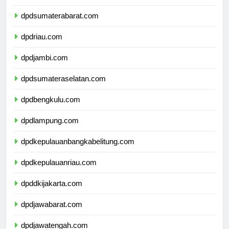
dpdsumaterautara.com
dpdsumaterabarat.com
dpdriau.com
dpdjambi.com
dpdsumateraselatan.com
dpdbengkulu.com
dpdlampung.com
dpdkepulauanbangkabelitung.com
dpdkepulauanriau.com
dpddkijakarta.com
dpdjawabarat.com