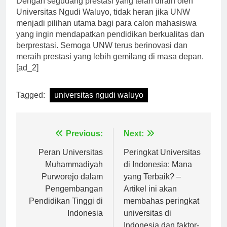
Dengan segudang prestasi yang telah diraih oleh
Universitas Ngudi Waluyo, tidak heran jika UNW
menjadi pilihan utama bagi para calon mahasiswa
yang ingin mendapatkan pendidikan berkualitas dan
berprestasi. Semoga UNW terus berinovasi dan
meraih prestasi yang lebih gemilang di masa depan.
[ad_2]
Tagged:
universitas ngudi waluyo
Navigasi
Previous:
Next:
pos
Peran Universitas
Peringkat Universitas
Muhammadiyah
di Indonesia: Mana
Purworejo dalam
yang Terbaik? –
Pengembangan
Artikel ini akan
Pendidikan Tinggi di
membahas peringkat
Indonesia
universitas di