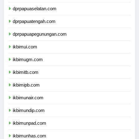
dprpapua.com
dprpapuaselatan.com
dprpapuatengah.com
dprpapuapegunungan.com
ikbimui.com
ikbimugm.com
ikbimitb.com
ikbimipb.com
ikbimunair.com
ikbimundip.com
ikbimunpad.com