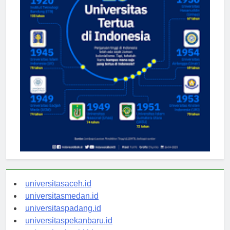
universitasaceh.id
universitasmedan.id
universitaspadang.id
universitaspekanbaru.id