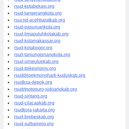
rsud-tangerangkab.org
rsud-kotabekasi.org
rsud-tangerangkota.org
rsucnd-acehbaratkab.org
rsud-pasuruankota.org
rsud-limapuluhkotakab.org
rsud-kotamakassar.org
rsud-kotabogor.org
rsud-tanjungpinangkota.org
rsud-simeuluekab.org
rsud-tpikepriprov.org
rsuddrloekmonohadi-kuduskab.org
rsudksa-depok.org
rsudrtnotopuro-sidoarjokab.org
rsud-sintang.org
rsud-cilacapkab.org
rsudkoja-jakarta.org
rsud-brebeskab.org
rsud-sulbarprov.org