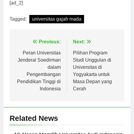
terbaik yang patut diperhitungkan di kancah global.
[ad_2]
Tagged:
universitas gajah mada
Navigasi
Previous:
Next:
pos
Peran Universitas
Pilihan Program
Jenderal Soedirman
Studi Unggulan di
dalam
Universitas di
Pengembangan
Yogyakarta untuk
Pendidikan Tinggi di
Masa Depan yang
Indonesia
Cerah
Related News