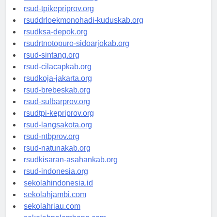
rsud-simeuluekab.org
rsud-tpikepriprov.org
rsuddrloekmonohadi-kuduskab.org
rsudksa-depok.org
rsudrtnotopuro-sidoarjokab.org
rsud-sintang.org
rsud-cilacapkab.org
rsudkoja-jakarta.org
rsud-brebeskab.org
rsud-sulbarprov.org
rsudtpi-kepriprov.org
rsud-langsakota.org
rsud-ntbprov.org
rsud-natunakab.org
rsudkisaran-asahankab.org
rsud-indonesia.org
sekolahindonesia.id
sekolahjambi.com
sekolahriau.com