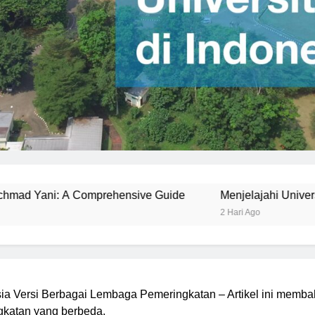
sive Guide
Menjelajahi Universitas Fort de Kock: Tinja
2 Hari Ago
sia Versi Berbagai Lembaga Pemeringkatan – Artikel ini memba
ngkatan yang berbeda.