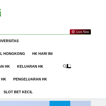
i
Live Now
IVERSITAS
EL HONGKONG
HK HARI INI
AN HK
KELUARAN HK
 HK
PENGELUARAN HK
SLOT BET KECIL