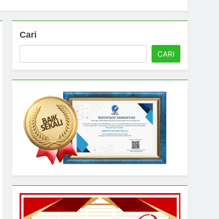
Cari
CARI