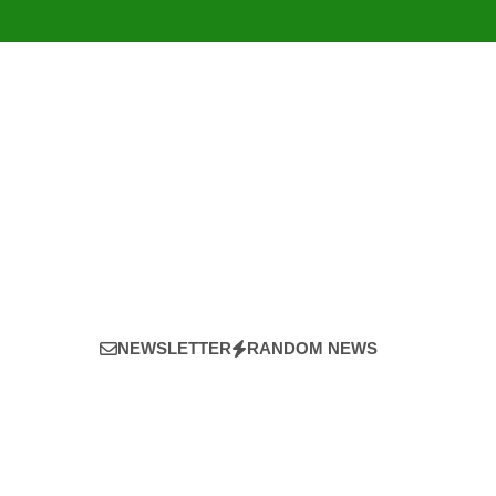
NEWSLETTER
RANDOM NEWS