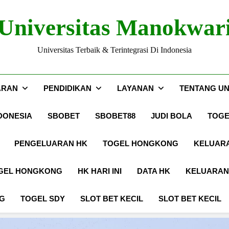
Universitas Manokwar
Universitas Terbaik & Terintegrasi Di Indonesia
ARAN
PENDIDIKAN
LAYANAN
TENTANG UN
NDONESIA
SBOBET
SBOBET88
JUDI BOLA
TOG
PENGELUARAN HK
TOGEL HONGKONG
KELUAR
GEL HONGKONG
HK HARI INI
DATA HK
KELUARAN
G
TOGEL SDY
SLOT BET KECIL
SLOT BET KECIL