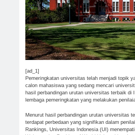
[ad_1]
Pemeringkatan universitas telah menjadi topik y
calon mahasiswa yang sedang mencari universit
hasil perbandingan urutan universitas terbaik di
lembaga pemeringkatan yang melakukan penilai
Menurut hasil perbandingan urutan universitas t
terdapat perbedaan yang signifikan dalam penil
Rankings, Universitas Indonesia (UI) menempati 