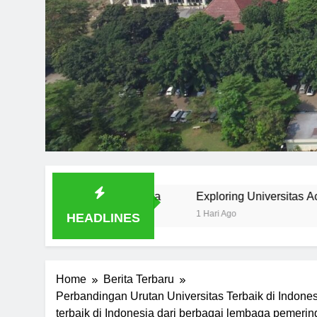
asiswa
Exploring Universitas Achmad Yani: A Comprehen
1 Hari Ago
HEADLINES
Home
Berita Terbaru
Perbandingan Urutan Universitas Terbaik di Indone
terbaik di Indonesia dari berbagai lembaga pemeri