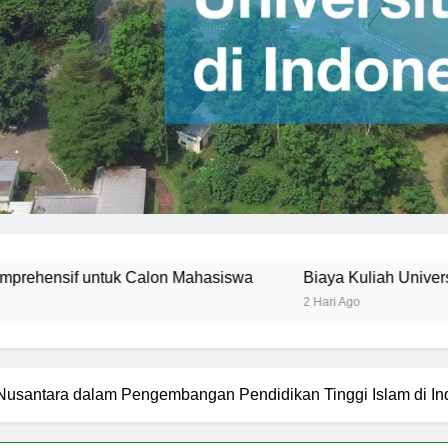
Mahasiswa
Biaya Kuliah Universitas Brawijaya: Panduan
2 Hari Ago
 Nusantara dalam Pengembangan Pendidikan Tinggi Islam di In