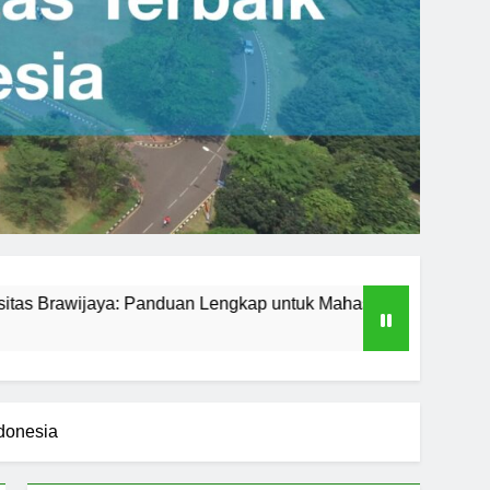
 Lengkap untuk Mahasiswa
Exploring Universitas Achma
3 Hari Ago
donesia