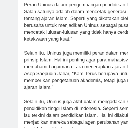
Peran Uninus dalam pengembangan pendidikan ting
Salah satunya adalah dalam mencetak generas
tentang ajaran Islam. Seperti yang dikatakan ol
berusaha untuk menjadikan Uninus sebagai pusa
mencetak lulusan-lulusan yang tidak hanya cerd
ketakwaan yang kuat.”
Selain itu, Uninus juga memiliki peran dalam m
prinsip Islam. Hal ini penting agar para mahasis
memahami bagaimana cara menerapkan ajaran Isl
Asep Saepudin Jahar, “Kami terus berupaya un
memberikan pengetahuan akademis, tetapi juga 
ajaran Islam.”
Selain itu, Uninus juga aktif dalam mengadaka
pendidikan tinggi Islam di Indonesia. Seperti 
isu terkini dalam pendidikan Islam. Hal ini di
menjadikan mereka sebagai agen perubahan ya