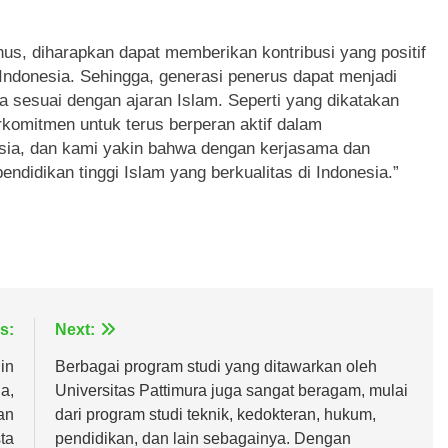
us, diharapkan dapat memberikan kontribusi yang positif
Indonesia. Sehingga, generasi penerus dapat menjadi
a sesuai dengan ajaran Islam. Seperti yang dikatakan
rkomitmen untuk terus berperan aktif dalam
esia, dan kami yakin bahwa dengan kerjasama dan
didikan tinggi Islam yang berkualitas di Indonesia.”
s:
Next:
in
Berbagai program studi yang ditawarkan oleh
a,
Universitas Pattimura juga sangat beragam, mulai
an
dari program studi teknik, kedokteran, hukum,
ta
pendidikan, dan lain sebagainya. Dengan