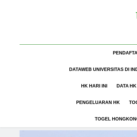
PENDAFT
DATAWEB UNIVERSITAS DI I
HK HARI INI
DATA HK
PENGELUARAN HK
TO
TOGEL HONGKON