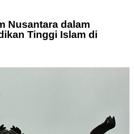
am Nusantara dalam
kan Tinggi Islam di