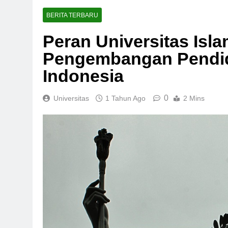
BERITA TERBARU
Peran Universitas Isl
Pengembangan Pendidi
Indonesia
0
Universitas
1 Tahun Ago
2 Mins