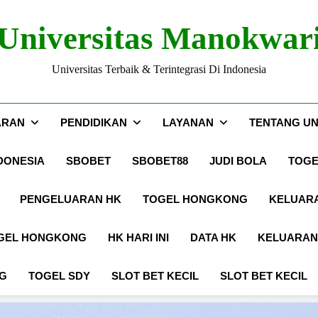
Universitas Manokwar
Universitas Terbaik & Terintegrasi Di Indonesia
ARAN
PENDIDIKAN
LAYANAN
TENTANG UN
NDONESIA
SBOBET
SBOBET88
JUDI BOLA
TOG
PENGELUARAN HK
TOGEL HONGKONG
KELUAR
GEL HONGKONG
HK HARI INI
DATA HK
KELUARAN
G
TOGEL SDY
SLOT BET KECIL
SLOT BET KECIL