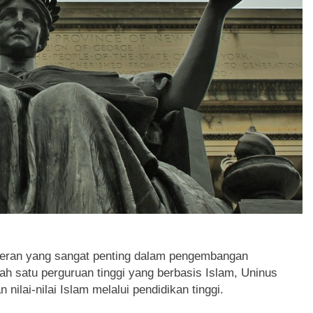
 peran yang sangat penting dalam pengembangan
lah satu perguruan tinggi yang berbasis Islam, Uninus
ilai-nilai Islam melalui pendidikan tinggi.