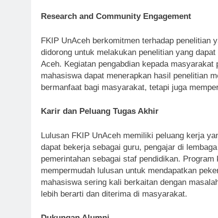
Research and Community Engagement
FKIP UnAceh berkomitmen terhadap penelitian y
didorong untuk melakukan penelitian yang dapat
Aceh. Kegiatan pengabdian kepada masyarakat pu
mahasiswa dapat menerapkan hasil penelitian me
bermanfaat bagi masyarakat, tetapi juga memp
Karir dan Peluang Tugas Akhir
Lulusan FKIP UnAceh memiliki peluang kerja yan
dapat bekerja sebagai guru, pengajar di lembaga 
pemerintahan sebagai staf pendidikan. Program 
mempermudah lulusan untuk mendapatkan pekerjaa
mahasiswa sering kali berkaitan dengan masalah 
lebih berarti dan diterima di masyarakat.
Dukungan Alumni