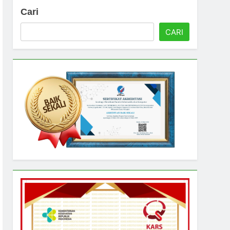
Cari
CARI