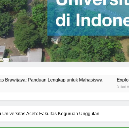
 Lengkap untuk Mahasiswa
Exploring Universitas Achmad
3 Hari Ago
di Universitas Aceh: Fakultas Keguruan Unggulan