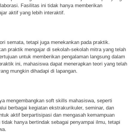
aborasi. Fasilitas ini tidak hanya memberikan
 aktif yang lebih interaktif.
ori semata, tetapi juga menekankan pada praktik.
n praktik mengajar di sekolah-sekolah mitra yang telah
 bertujuan untuk memberikan pengalaman langsung dalam
raktik ini, mahasiswa dapat menerapkan teori yang telah
 yang mungkin dihadapi di lapangan.
ya mengembangkan soft skills mahasiswa, seperti
ui berbagai kegiatan ekstrakurikuler, seminar, dan
ntuk aktif berpartisipasi dan mengasah kemampuan
u tidak hanya bertindak sebagai penyampai ilmu, tetapi
wa.