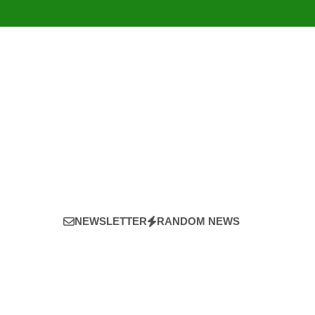
NEWSLETTER
RANDOM NEWS