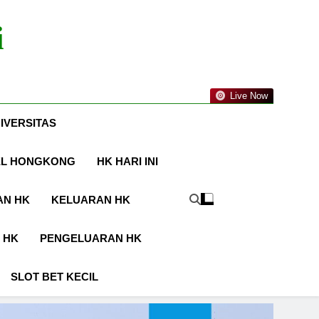
i
Live Now
IVERSITAS
EL HONGKONG
HK HARI INI
AN HK
KELUARAN HK
 HK
PENGELUARAN HK
SLOT BET KECIL