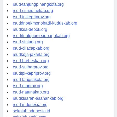
rsud-kotabogor.org
rsud-tanjungpinangkota.org
rsud-simeuluekab.org
rsud-tpikepriprov.org
rsuddrloekmonohadi-kuduskab.org
rsudksa-depok.org
rsudrtnotopuro-sidoarjokab.org
rsud-sintang.org
rsud-cilacapkab.org
rsudkoja-jakarta.org
rsud-brebeskab.org
rsud-sulbarprov.org
rsudtpi-kepriprov.org
rsud-langsakota.org
rsud-ntbprov.org
rsud-natunakab.org
rsudkisaran-asahankab.org
rsud-indonesia.org
sekolahindonesia.id