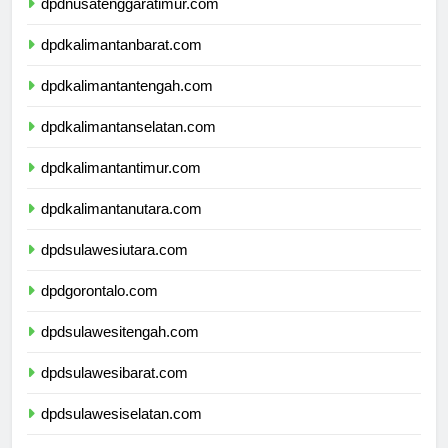
dpdnusatenggaratimur.com
dpdkalimantanbarat.com
dpdkalimantantengah.com
dpdkalimantanselatan.com
dpdkalimantantimur.com
dpdkalimantanutara.com
dpdsulawesiutara.com
dpdgorontalo.com
dpdsulawesitengah.com
dpdsulawesibarat.com
dpdsulawesiselatan.com