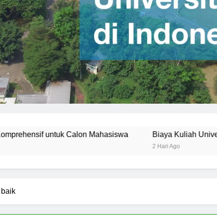
n Mahasiswa
Biaya Kuliah Universitas Brawijaya: Pand
2 Hari Ago
 baik