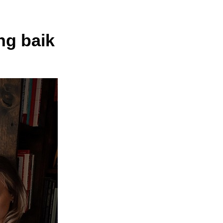
ng baik