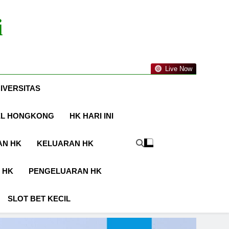
i
Live Now
IVERSITAS
EL HONGKONG
HK HARI INI
AN HK
KELUARAN HK
 HK
PENGELUARAN HK
SLOT BET KECIL