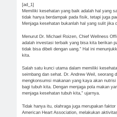
[ad_1]
Memiliki kesehatan yang baik adalah hal yang sa
tidak hanya berdampak pada fisik, tetapi juga 
Menjaga kesehatan bukanlah hal yang sulit jika d
Menurut Dr. Michael Roizen, Chief Wellness Offi
adalah investasi terbaik yang bisa kita berikan 
tidak bisa dibeli dengan uang.” Hal ini menunj
kita.
Salah satu kunci utama dalam memiliki kesehat
seimbang dan sehat. Dr. Andrew Weil, seorang 
mengkonsumsi makanan yang kaya akan nutrisi 
bagi tubuh kita. Dengan menjaga pola makan yan
menjaga kesehatan tubuh kita,” ujarnya.
Tidak hanya itu, olahraga juga merupakan fakto
American Heart Association, melakukan aktivitas 