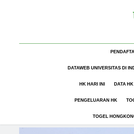
PENDAFT
DATAWEB UNIVERSITAS DI I
HK HARI INI
DATA HK
PENGELUARAN HK
TO
TOGEL HONGKON