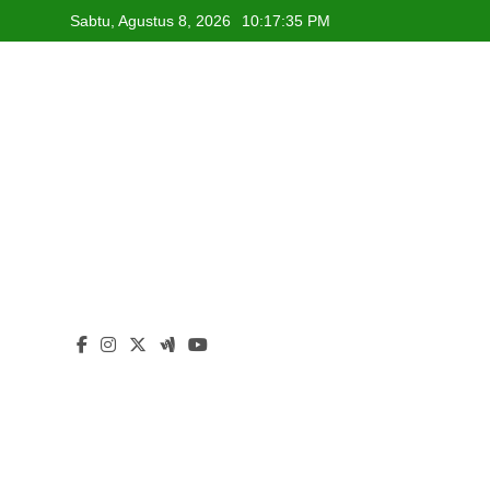
Skip
Sabtu, Agustus 8, 2026
10:17:37 PM
to
content