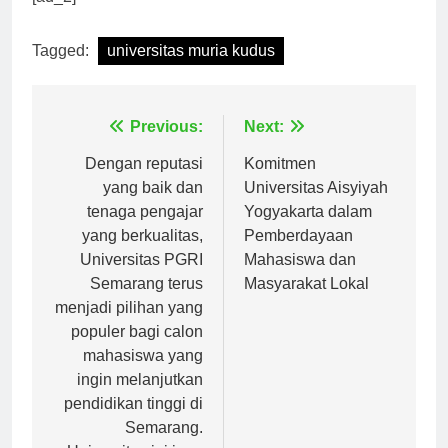
[ad_2]
Tagged:
universitas muria kudus
Navigasi
Previous:
Next:
pos
Dengan reputasi
Komitmen
yang baik dan
Universitas Aisyiyah
tenaga pengajar
Yogyakarta dalam
yang berkualitas,
Pemberdayaan
Universitas PGRI
Mahasiswa dan
Semarang terus
Masyarakat Lokal
menjadi pilihan yang
populer bagi calon
mahasiswa yang
ingin melanjutkan
pendidikan tinggi di
Semarang.