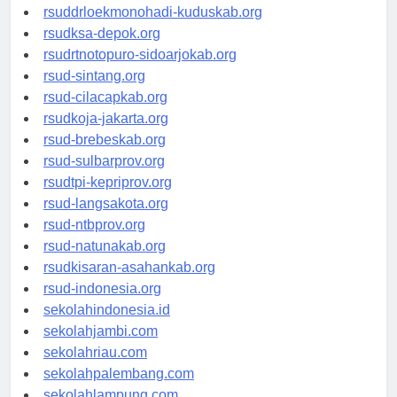
rsud-tpikepriprov.org
rsuddrloekmonohadi-kuduskab.org
rsudksa-depok.org
rsudrtnotopuro-sidoarjokab.org
rsud-sintang.org
rsud-cilacapkab.org
rsudkoja-jakarta.org
rsud-brebeskab.org
rsud-sulbarprov.org
rsudtpi-kepriprov.org
rsud-langsakota.org
rsud-ntbprov.org
rsud-natunakab.org
rsudkisaran-asahankab.org
rsud-indonesia.org
sekolahindonesia.id
sekolahjambi.com
sekolahriau.com
sekolahpalembang.com