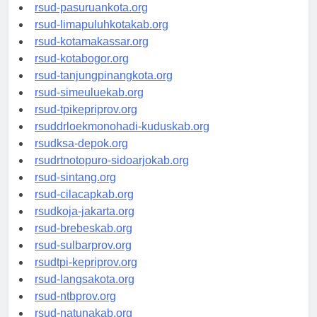
rsud-pasuruankota.org
rsud-limapuluhkotakab.org
rsud-kotamakassar.org
rsud-kotabogor.org
rsud-tanjungpinangkota.org
rsud-simeuluekab.org
rsud-tpikepriprov.org
rsuddrloekmonohadi-kuduskab.org
rsudksa-depok.org
rsudrtnotopuro-sidoarjokab.org
rsud-sintang.org
rsud-cilacapkab.org
rsudkoja-jakarta.org
rsud-brebeskab.org
rsud-sulbarprov.org
rsudtpi-kepriprov.org
rsud-langsakota.org
rsud-ntbprov.org
rsud-natunakab.org