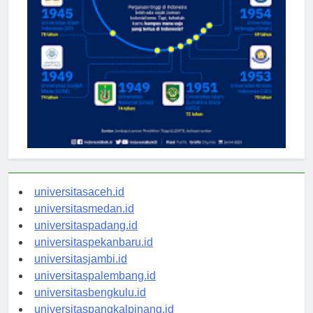
universitasaceh.id
universitasmedan.id
universitaspadang.id
universitaspekanbaru.id
universitasjambi.id
universitaspalembang.id
universitasbengkulu.id
universitaspangkalpinang.id