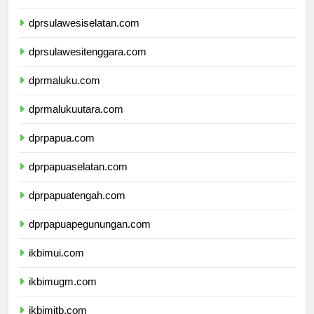
dprsulawesibarat.com
dprsulawesiselatan.com
dprsulawesitenggara.com
dprmaluku.com
dprmalukuutara.com
dprpapua.com
dprpapuaselatan.com
dprpapuatengah.com
dprpapuapegunungan.com
ikbimui.com
ikbimugm.com