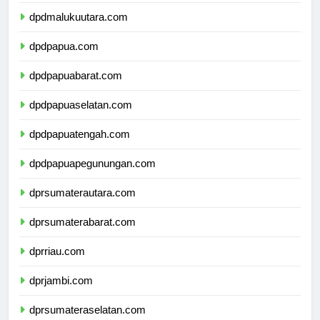
dpdmaluku.com
dpdmalukuutara.com
dpdpapua.com
dpdpapuabarat.com
dpdpapuaselatan.com
dpdpapuatengah.com
dpdpapuapegunungan.com
dprsumaterautara.com
dprsumaterabarat.com
dprriau.com
dprjambi.com