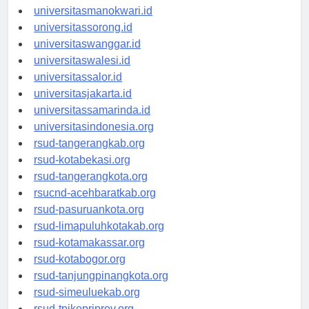
universitaspapua.id
universitasmanokwari.id
universitassorong.id
universitaswanggar.id
universitaswalesi.id
universitassalor.id
universitasjakarta.id
universitassamarinda.id
universitasindonesia.org
rsud-tangerangkab.org
rsud-kotabekasi.org
rsud-tangerangkota.org
rsucnd-acehbaratkab.org
rsud-pasuruankota.org
rsud-limapuluhkotakab.org
rsud-kotamakassar.org
rsud-kotabogor.org
rsud-tanjungpinangkota.org
rsud-simeuluekab.org