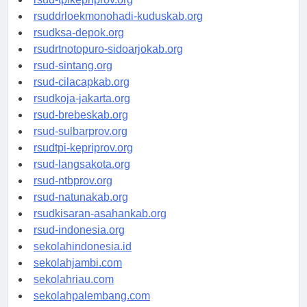
rsud-tpikepriprov.org
rsuddrloekmonohadi-kuduskab.org
rsudksa-depok.org
rsudrtnotopuro-sidoarjokab.org
rsud-sintang.org
rsud-cilacapkab.org
rsudkoja-jakarta.org
rsud-brebeskab.org
rsud-sulbarprov.org
rsudtpi-kepriprov.org
rsud-langsakota.org
rsud-ntbprov.org
rsud-natunakab.org
rsudkisaran-asahankab.org
rsud-indonesia.org
sekolahindonesia.id
sekolahjambi.com
sekolahriau.com