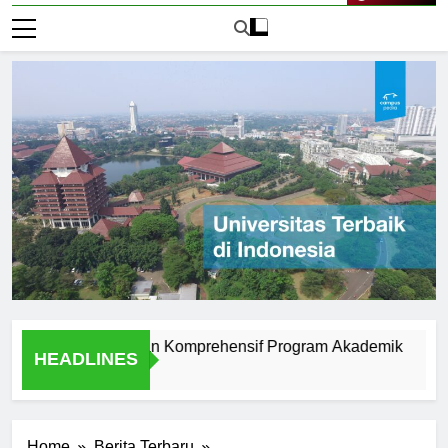
Live Now
kasakti: Tinjauan Komprehensif Program Akademik
10 Ala
HEADLINES
1 Hari A