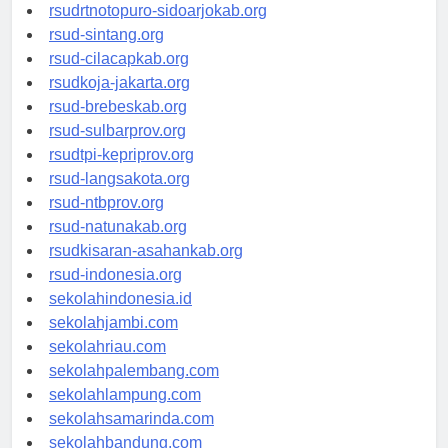
rsudksa-depok.org
rsudrtnotopuro-sidoarjokab.org
rsud-sintang.org
rsud-cilacapkab.org
rsudkoja-jakarta.org
rsud-brebeskab.org
rsud-sulbarprov.org
rsudtpi-kepriprov.org
rsud-langsakota.org
rsud-ntbprov.org
rsud-natunakab.org
rsudkisaran-asahankab.org
rsud-indonesia.org
sekolahindonesia.id
sekolahjambi.com
sekolahriau.com
sekolahpalembang.com
sekolahlampung.com
sekolahsamarinda.com