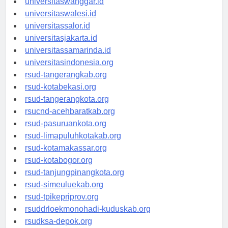
universitaswanggar.id
universitaswalesi.id
universitassalor.id
universitasjakarta.id
universitassamarinda.id
universitasindonesia.org
rsud-tangerangkab.org
rsud-kotabekasi.org
rsud-tangerangkota.org
rsucnd-acehbaratkab.org
rsud-pasuruankota.org
rsud-limapuluhkotakab.org
rsud-kotamakassar.org
rsud-kotabogor.org
rsud-tanjungpinangkota.org
rsud-simeuluekab.org
rsud-tpikepriprov.org
rsuddrloekmonohadi-kuduskab.org