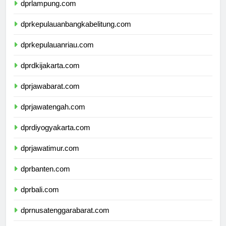
dprlampung.com
dprkepulauanbangkabelitung.com
dprkepulauanriau.com
dprdkijakarta.com
dprjawabarat.com
dprjawatengah.com
dprdiyogyakarta.com
dprjawatimur.com
dprbanten.com
dprbali.com
dprnusatenggarabarat.com