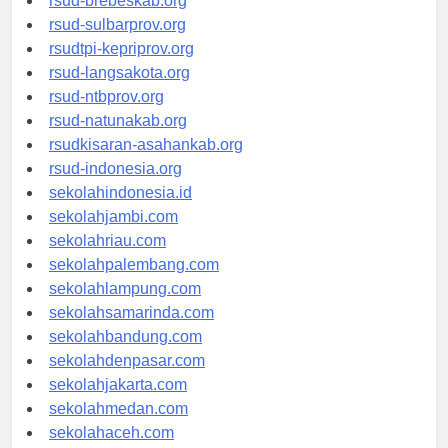
rsud-brebeskab.org
rsud-sulbarprov.org
rsudtpi-kepriprov.org
rsud-langsakota.org
rsud-ntbprov.org
rsud-natunakab.org
rsudkisaran-asahankab.org
rsud-indonesia.org
sekolahindonesia.id
sekolahjambi.com
sekolahriau.com
sekolahpalembang.com
sekolahlampung.com
sekolahsamarinda.com
sekolahbandung.com
sekolahdenpasar.com
sekolahjakarta.com
sekolahmedan.com
sekolahaceh.com