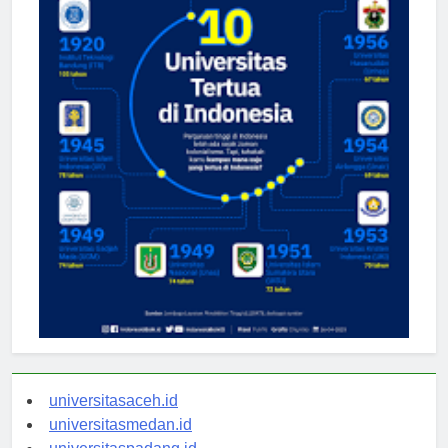
universitasaceh.id
universitasmedan.id