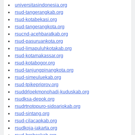
universitasindonesia.org
rsud-tangerangkab.org
rsud-kotabekasi.org
rsud-tangerangkota.org
rsucnd-acehbaratkab.org
rsud-pasuruankota.org
rsud-limapuluhkotakab.org
rsud-kotamakassar.org
rsud-kotabogor.org
rsud-tanjungpinangkota.org
rsud-simeuluekab.org
rsud-tpikepriprov.org
rsuddrloekmonohadi-kuduskab.org
rsudksa-depok.org
rsudrtnotopuro-sidoarjokab.org
rsud-sintang.org
rsud-cilacapkab.org
rsudkoja-jakarta.org