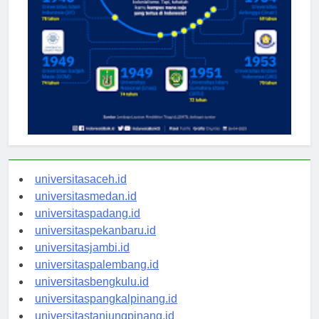
universitasaceh.id
universitasmedan.id
universitaspadang.id
universitaspekanbaru.id
universitasjambi.id
universitaspalembang.id
universitasbengkulu.id
universitaspangkalpinang.id