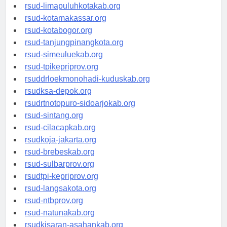
rsud-pasuruankota.org
rsud-limapuluhkotakab.org
rsud-kotamakassar.org
rsud-kotabogor.org
rsud-tanjungpinangkota.org
rsud-simeuluekab.org
rsud-tpikepriprov.org
rsuddrloekmonohadi-kuduskab.org
rsudksa-depok.org
rsudrtnotopuro-sidoarjokab.org
rsud-sintang.org
rsud-cilacapkab.org
rsudkoja-jakarta.org
rsud-brebeskab.org
rsud-sulbarprov.org
rsudtpi-kepriprov.org
rsud-langsakota.org
rsud-ntbprov.org
rsud-natunakab.org