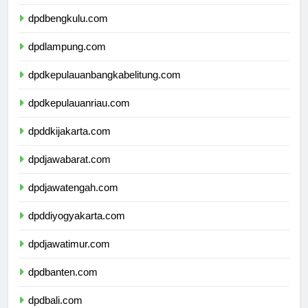
dpdsumateraselatan.com
dpdbengkulu.com
dpdlampung.com
dpdkepulauanbangkabelitung.com
dpdkepulauanriau.com
dpddkijakarta.com
dpdjawabarat.com
dpdjawatengah.com
dpddiyogyakarta.com
dpdjawatimur.com
dpdbanten.com