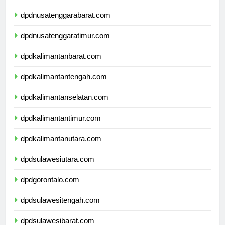
dpdbali.com
dpdnusatenggarabarat.com
dpdnusatenggaratimur.com
dpdkalimantanbarat.com
dpdkalimantantengah.com
dpdkalimantanselatan.com
dpdkalimantantimur.com
dpdkalimantanutara.com
dpdsulawesiutara.com
dpdgorontalo.com
dpdsulawesitengah.com