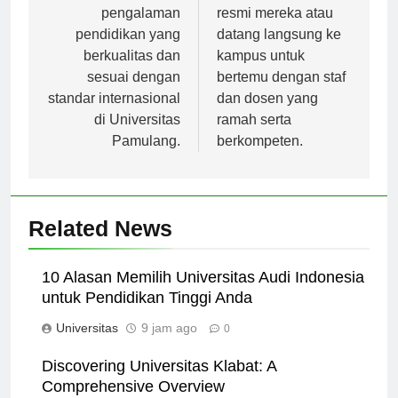
tepat. Dapatkan
mengunjungi situs
pengalaman
resmi mereka atau
pendidikan yang
datang langsung ke
berkualitas dan
kampus untuk
sesuai dengan
bertemu dengan staf
standar internasional
dan dosen yang
di Universitas
ramah serta
Pamulang.
berkompeten.
Related News
10 Alasan Memilih Universitas Audi Indonesia
untuk Pendidikan Tinggi Anda
Universitas
9 jam ago
0
Discovering Universitas Klabat: A