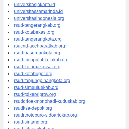
universitassalor.id
universitasjakarta.id
universitassamarinda.id
universitasindonesia.org
rsud-tangerangkab.org
rsud-kotabekasi.org
rsud-tangerangkota.org
rsucnd-acehbaratkab.org
rsud-pasuruankota.org
rsud-limapuluhkotakab.org
rsud-kotamakassar.org
rsud-kotabogor.org
rsud-tanjungpinangkota.org
rsud-simeuluekab.org
rsud-tpikepriprov.org
rsuddrloekmonohadi-kuduskab.org
rsudksa-depok.org
rsudrtnotopuro-sidoarjokab.org
rsud-sintang.org