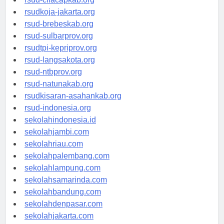
rsud-cilacapkab.org
rsudkoja-jakarta.org
rsud-brebeskab.org
rsud-sulbarprov.org
rsudtpi-kepriprov.org
rsud-langsakota.org
rsud-ntbprov.org
rsud-natunakab.org
rsudkisaran-asahankab.org
rsud-indonesia.org
sekolahindonesia.id
sekolahjambi.com
sekolahriau.com
sekolahpalembang.com
sekolahlampung.com
sekolahsamarinda.com
sekolahbandung.com
sekolahdenpasar.com