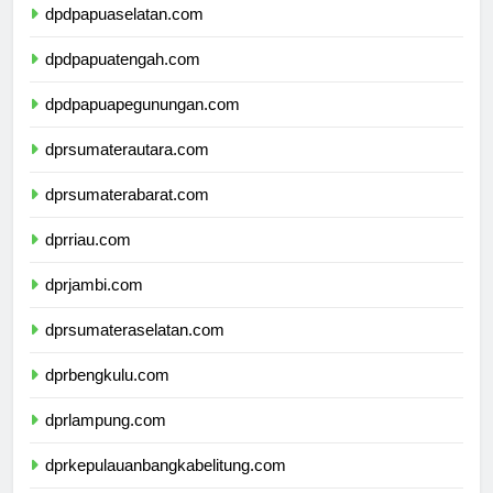
dpdpapuaselatan.com
dpdpapuatengah.com
dpdpapuapegunungan.com
dprsumaterautara.com
dprsumaterabarat.com
dprriau.com
dprjambi.com
dprsumateraselatan.com
dprbengkulu.com
dprlampung.com
dprkepulauanbangkabelitung.com