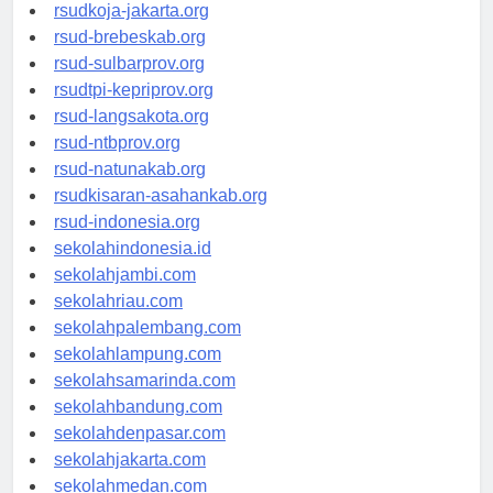
rsud-cilacapkab.org
rsudkoja-jakarta.org
rsud-brebeskab.org
rsud-sulbarprov.org
rsudtpi-kepriprov.org
rsud-langsakota.org
rsud-ntbprov.org
rsud-natunakab.org
rsudkisaran-asahankab.org
rsud-indonesia.org
sekolahindonesia.id
sekolahjambi.com
sekolahriau.com
sekolahpalembang.com
sekolahlampung.com
sekolahsamarinda.com
sekolahbandung.com
sekolahdenpasar.com
sekolahjakarta.com