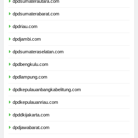
dpdsumaterautara.com
dpdsumaterabarat.com
dpdriau.com
dpdjambi.com
dpdsumateraselatan.com
dpdbengkulu.com
dpdlampung.com
dpdkepulauanbangkabelitung.com
dpdkepulauanriau.com
dpddkijakarta.com
dpdjawabarat.com