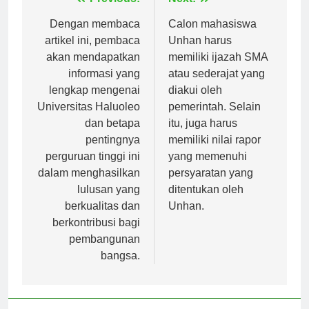
Navigasi
Previous:
Next:
pos
Dengan membaca
Calon mahasiswa
artikel ini, pembaca
Unhan harus
akan mendapatkan
memiliki ijazah SMA
informasi yang
atau sederajat yang
lengkap mengenai
diakui oleh
Universitas Haluoleo
pemerintah. Selain
dan betapa
itu, juga harus
pentingnya
memiliki nilai rapor
perguruan tinggi ini
yang memenuhi
dalam menghasilkan
persyaratan yang
lulusan yang
ditentukan oleh
berkualitas dan
Unhan.
berkontribusi bagi
pembangunan
bangsa.