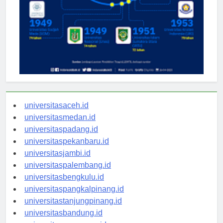
universitasaceh.id
universitasmedan.id
universitaspadang.id
universitaspekanbaru.id
universitasjambi.id
universitaspalembang.id
universitasbengkulu.id
universitaspangkalpinang.id
universitastanjungpinang.id
universitasbandung.id