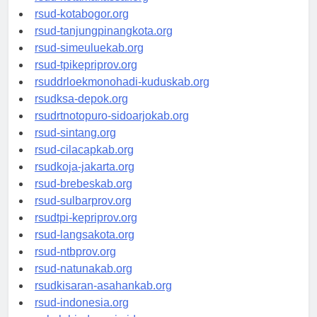
rsud-kotamakassar.org
rsud-kotabogor.org
rsud-tanjungpinangkota.org
rsud-simeuluekab.org
rsud-tpikepriprov.org
rsuddrloekmonohadi-kuduskab.org
rsudksa-depok.org
rsudrtnotopuro-sidoarjokab.org
rsud-sintang.org
rsud-cilacapkab.org
rsudkoja-jakarta.org
rsud-brebeskab.org
rsud-sulbarprov.org
rsudtpi-kepriprov.org
rsud-langsakota.org
rsud-ntbprov.org
rsud-natunakab.org
rsudkisaran-asahankab.org
rsud-indonesia.org