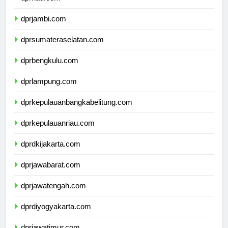
dprriau.com
dprjambi.com
dprsumateraselatan.com
dprbengkulu.com
dprlampung.com
dprkepulauanbangkabelitung.com
dprkepulauanriau.com
dprdkijakarta.com
dprjawabarat.com
dprjawatengah.com
dprdiyogyakarta.com