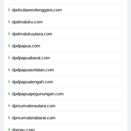
dpdsulawesiselatan.com
dpdsulawesitenggara.com
dpdmaluku.com
dpdmalukuutara.com
dpdpapua.com
dpdpapuabarat.com
dpdpapuaselatan.com
dpdpapuatengah.com
dpdpapuapegunungan.com
dprsumaterautara.com
dprsumaterabarat.com