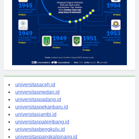
universitasaceh.id
universitasmedan.id
universitaspadang.id
universitaspekanbaru.id
universitasjambi.id
universitaspalembang.id
universitasbengkulu.id