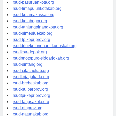
rsucnd-acehbaratkab.org
rsud-pasuruankota.org
rsud-limapuluhkotakab.org
rsud-kotamakassar.org
rsud-kotabogor.org
rsud-tanjungpinangkota.org
rsud-simeuluekab.org
rsud-tpikepriprov.org
rsuddrloekmonohadi-kuduskab.org
rsudksa-depok.org
rsudrtnotopuro-sidoarjokab.org
rsud-sintang.org
rsud-cilacapkab.org
rsudkoja-jakarta.org
rsud-brebeskab.org
rsud-sulbarprov.org
rsudtpi-kepriprov.org
rsud-langsakota.org
rsud-ntbprov.org