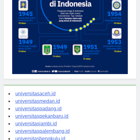
universitasaceh.id
universitasmedan.id
universitaspadang.id
universitaspekanbaru.id
universitasjambi.id
universitaspalembang.id