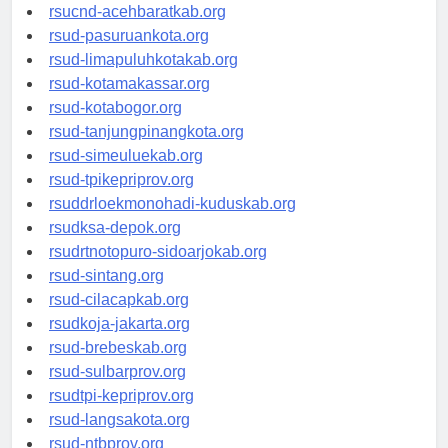
rsud-tangerangkota.org
rsucnd-acehbaratkab.org
rsud-pasuruankota.org
rsud-limapuluhkotakab.org
rsud-kotamakassar.org
rsud-kotabogor.org
rsud-tanjungpinangkota.org
rsud-simeuluekab.org
rsud-tpikepriprov.org
rsuddrloekmonohadi-kuduskab.org
rsudksa-depok.org
rsudrtnotopuro-sidoarjokab.org
rsud-sintang.org
rsud-cilacapkab.org
rsudkoja-jakarta.org
rsud-brebeskab.org
rsud-sulbarprov.org
rsudtpi-kepriprov.org
rsud-langsakota.org