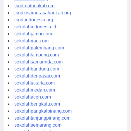
rsud-ntbprov.org
rsud-natunakab.org
rsudkisaran-asahankab.org
rsud-indonesia.org
sekolahindonesia.id
sekolahjambi.com
sekolahriau.com
sekolahpalembang.com
sekolahlampung.com
sekolahsamarinda.com
sekolahbandung.com
sekolahdenpasar.com
sekolahjakarta.com
sekolahmedan.com
sekolahaceh.com
sekolahbengkulu.com
sekolahpangkalpinang.com
sekolahtanjungpinang.com
sekolahsemarang.com