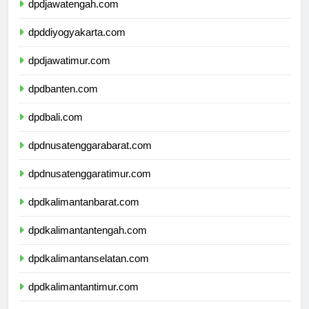
dpdjawatengah.com
dpddiyogyakarta.com
dpdjawatimur.com
dpdbanten.com
dpdbali.com
dpdnusatenggarabarat.com
dpdnusatenggaratimur.com
dpdkalimantanbarat.com
dpdkalimantantengah.com
dpdkalimantanselatan.com
dpdkalimantantimur.com