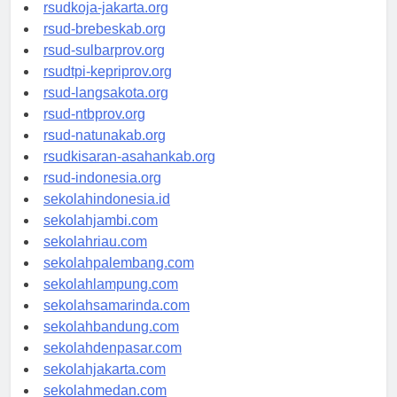
rsud-cilacapkab.org
rsudkoja-jakarta.org
rsud-brebeskab.org
rsud-sulbarprov.org
rsudtpi-kepriprov.org
rsud-langsakota.org
rsud-ntbprov.org
rsud-natunakab.org
rsudkisaran-asahankab.org
rsud-indonesia.org
sekolahindonesia.id
sekolahjambi.com
sekolahriau.com
sekolahpalembang.com
sekolahlampung.com
sekolahsamarinda.com
sekolahbandung.com
sekolahdenpasar.com
sekolahjakarta.com