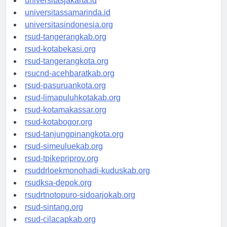
universitasjakarta.id
universitassamarinda.id
universitasindonesia.org
rsud-tangerangkab.org
rsud-kotabekasi.org
rsud-tangerangkota.org
rsucnd-acehbaratkab.org
rsud-pasuruankota.org
rsud-limapuluhkotakab.org
rsud-kotamakassar.org
rsud-kotabogor.org
rsud-tanjungpinangkota.org
rsud-simeuluekab.org
rsud-tpikepriprov.org
rsuddrloekmonohadi-kuduskab.org
rsudksa-depok.org
rsudrtnotopuro-sidoarjokab.org
rsud-sintang.org