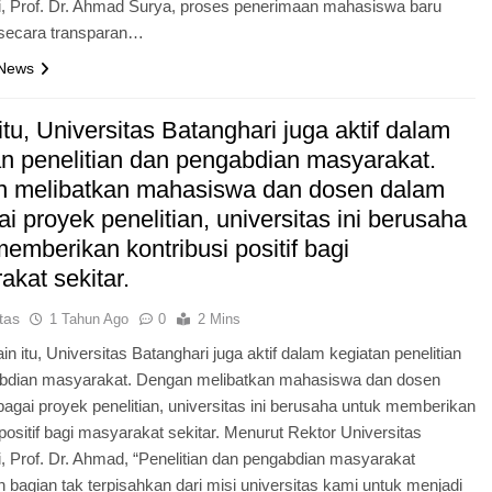
i, Prof. Dr. Ahmad Surya, proses penerimaan mahasiswa baru
 secara transparan…
 News
itu, Universitas Batanghari juga aktif dalam
an penelitian dan pengabdian masyarakat.
 melibatkan mahasiswa dan dosen dalam
i proyek penelitian, universitas ini berusaha
emberikan kontribusi positif bagi
akat sekitar.
tas
1 Tahun Ago
0
2 Mins
ain itu, Universitas Batanghari juga aktif dalam kegiatan penelitian
bdian masyarakat. Dengan melibatkan mahasiswa dan dosen
agai proyek penelitian, universitas ini berusaha untuk memberikan
 positif bagi masyarakat sekitar. Menurut Rektor Universitas
, Prof. Dr. Ahmad, “Penelitian dan pengabdian masyarakat
bagian tak terpisahkan dari misi universitas kami untuk menjadi