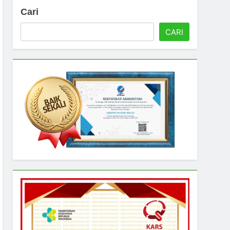
Cari
CARI