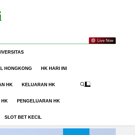
i
Live Now
IVERSITAS
EL HONGKONG
HK HARI INI
AN HK
KELUARAN HK
 HK
PENGELUARAN HK
SLOT BET KECIL