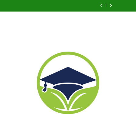
Exploring
Exploring
Academic
Achmad
Fort
Buana
Academic
Achmad
Fort
Universitas
the
Excellence
Yani:
de
Perjuangan
Excellence
Yani:
de
Buana
Academic
of
A
Kock:
Karawang:
of
A
Kock:
Perjuangan
Excellence
Universitas
Comprehensive
Tinjauan
A
Universitas
Comprehensive
Tinjauan
Karawang:
of
Budi
Guide
Komprehensif
Comprehensive
Budi
Guide
Komprehensif
A
Universitas
Darma
Overview
Darma
Comprehensive
Budi
Overview
Darma