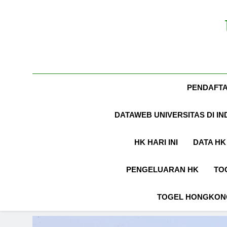
PENDAFT
DATAWEB UNIVERSITAS DI I
HK HARI INI
DATA HK
PENGELUARAN HK
TO
TOGEL HONGKON