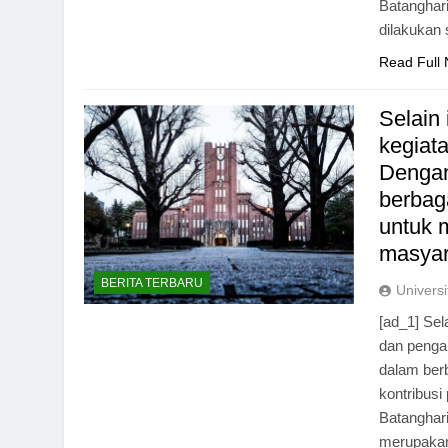
Batanghar
dilakukan
Read Full
Selain 
kegiat
Dengan
berbaga
untuk m
masyar
BERITA TERBARU
Universi
[ad_1] Sel
dan penga
dalam berb
kontribusi
Batanghari
merupakan 