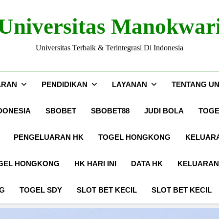
Universitas Manokwar
Universitas Terbaik & Terintegrasi Di Indonesia
ARAN
PENDIDIKAN
LAYANAN
TENTANG UN
NDONESIA
SBOBET
SBOBET88
JUDI BOLA
TOG
PENGELUARAN HK
TOGEL HONGKONG
KELUAR
GEL HONGKONG
HK HARI INI
DATA HK
KELUARAN
G
TOGEL SDY
SLOT BET KECIL
SLOT BET KECIL