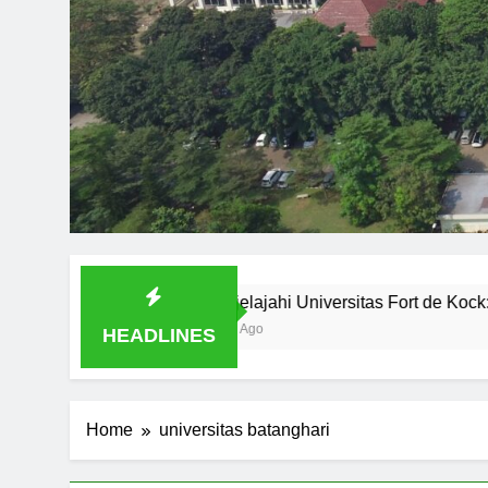
Menjelajahi Universitas Fort de Kock: Tinjauan Komprehensif
1 Hari Ago
HEADLINES
Home
universitas batanghari