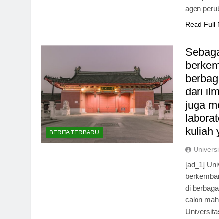
agen per
Read Full
Sebagai
berkem
berbaga
dari il
juga me
labora
kuliah
BERITA TERBARU
Universi
[ad_1] Uni
berkemban
di berbaga
calon mah
Universita