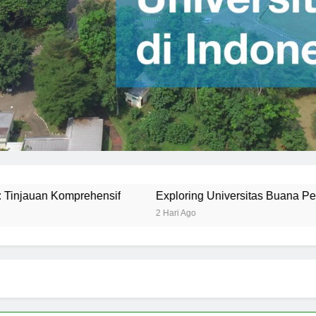
Exploring Universitas Buana Perjuangan Karawang: A C
2 Hari Ago