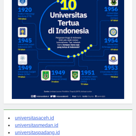
universitasaceh.id
universitasmedan.id