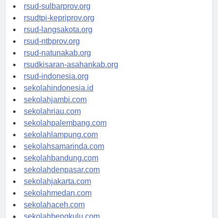
rsud-brebeskab.org
rsud-sulbarprov.org
rsudtpi-kepriprov.org
rsud-langsakota.org
rsud-ntbprov.org
rsud-natunakab.org
rsudkisaran-asahankab.org
rsud-indonesia.org
sekolahindonesia.id
sekolahjambi.com
sekolahriau.com
sekolahpalembang.com
sekolahlampung.com
sekolahsamarinda.com
sekolahbandung.com
sekolahdenpasar.com
sekolahjakarta.com
sekolahmedan.com
sekolahaceh.com